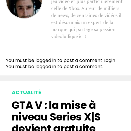
jeu vidéo et plus particulièrement
celle de Xbox. Auteur de milliers
de news, de centaines de vidéos il
est désormais un expert de la
marque qui partage sa passion
vidéoludique ici !
You must be logged in to post a comment
Login
You must be
logged in
to post a comment.
ACTUALITÉ
GTA V : la mise à
niveau Series X|S
devient gratuite,