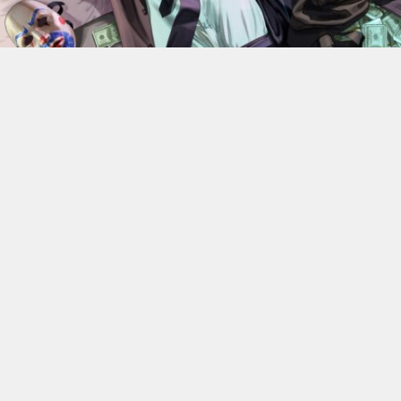
En 2022, Rockstar Games
dévoilaient les versions Xbox
Series X et Series S de
Grand Theft Auto V
.
Des versions
qui bénéficiant d’améliorations visuelles et techniques
par rapport aux moutures Xbox One mais qui n’était
alors pas gratuite. 4 ans plus tard, l’éditeur change sa
politique : à partir du 18 juin, elle ne coûtera plus rien, à
condition de posséder la version numérique du jeu sur
Xbox One.
C’est donc Rockstar qui a confirmé l’information. Les
détenteurs de la version PS4, quelle qu’elle soit, ou de la
version numérique Xbox One de GTA V pourront passer
gratuitement aux versions PS5 ou Xbox Series X|S. Cette
offre permettra naturellement de migrer aussi leur