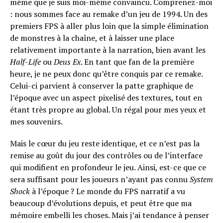
même que je suis moi-même convaincu. Comprenez-moi
: nous sommes face au remake d’un jeu de 1994. Un des
premiers FPS à aller plus loin que la simple élimination
de monstres à la chaîne, et à laisser une place
relativement importante à la narration, bien avant les
Half-Life
ou
Deus Ex
. En tant que fan de la première
heure, je ne peux donc qu’être conquis par ce remake.
Celui-ci parvient à conserver la patte graphique de
l’époque avec un aspect pixelisé des textures, tout en
étant très propre au global. Un régal pour mes yeux et
mes souvenirs.
Mais le cœur du jeu reste identique, et ce n’est pas la
Flipboard
remise au goût du jour des contrôles ou de l’interface
Reddit
qui modifient en profondeur le jeu. Ainsi, est-ce que ce
Pinterest
sera suffisant pour les joueurs n’ayant pas connu
System
Whatsapp
Shock
à l’époque ? Le monde du FPS narratif a vu
beaucoup d’évolutions depuis, et peut être que ma
Email
mémoire embelli les choses. Mais j’ai tendance à penser