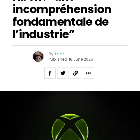
incompréhension
fondamentale de
l’industrie”
By
Fab !
Published
18 June 2026