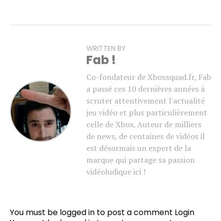
WRITTEN BY
Fab !
Co-fondateur de Xboxsquad.fr, Fab
a passé ces 10 dernières années à
scruter attentivement l'actualité
jeu vidéo et plus particulièrement
celle de Xbox. Auteur de milliers
de news, de centaines de vidéos il
est désormais un expert de la
marque qui partage sa passion
vidéoludique ici !
You must be logged in to post a comment
Login