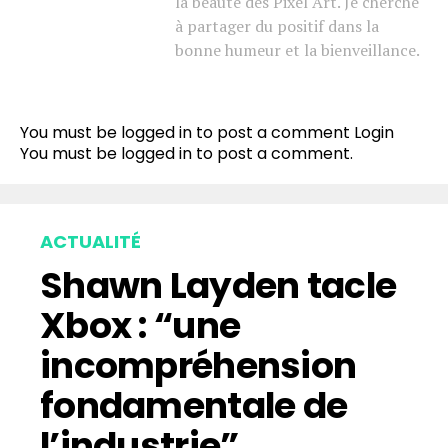
la beauté des Pixel Art. Je cherche
à partager du positif dans la
bonne humeur et la bienveillance.
Flipboard
Reddit
You must be logged in to post a comment
Login
Pinterest
You must be
logged in
to post a comment.
Whatsapp
Email
ACTUALITÉ
Shawn Layden tacle
Xbox : “une
incompréhension
fondamentale de
l’industrie”