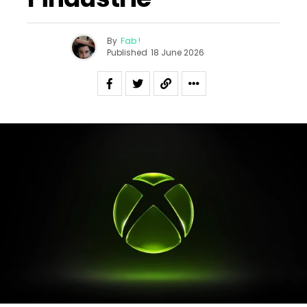
By
Fab !
Published
18 June 2026