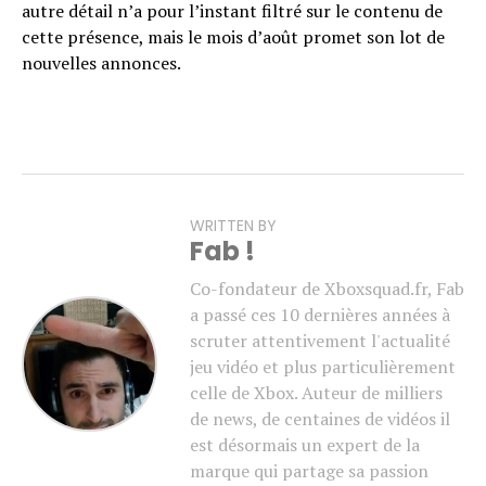
autre détail n’a pour l’instant filtré sur le contenu de
cette présence, mais le mois d’août promet son lot de
nouvelles annonces.
WRITTEN BY
Fab !
Co-fondateur de Xboxsquad.fr, Fab
a passé ces 10 dernières années à
scruter attentivement l'actualité
jeu vidéo et plus particulièrement
celle de Xbox. Auteur de milliers
de news, de centaines de vidéos il
est désormais un expert de la
marque qui partage sa passion