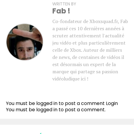
WRITTEN BY
Fab !
Co-fondateur de Xboxsquad.fr, Fab
a passé ces 10 dernières années à
scruter attentivement l'actualité
jeu vidéo et plus particulièrement
celle de Xbox. Auteur de milliers
de news, de centaines de vidéos il
est désormais un expert de la
marque qui partage sa passion
vidéoludique ici !
You must be logged in to post a comment
Login
You must be
logged in
to post a comment.