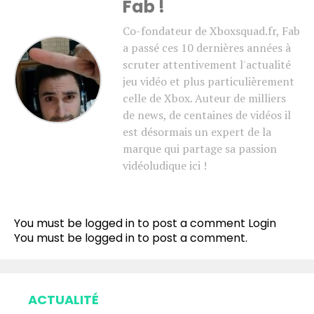
Fab !
Co-fondateur de Xboxsquad.fr, Fab
a passé ces 10 dernières années à
scruter attentivement l'actualité
jeu vidéo et plus particulièrement
celle de Xbox. Auteur de milliers
de news, de centaines de vidéos il
est désormais un expert de la
marque qui partage sa passion
vidéoludique ici !
You must be logged in to post a comment
Login
You must be
logged in
to post a comment.
ACTUALITÉ