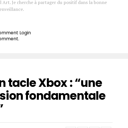
l Art. Je cherche à partager du positif dans la bonne
enveillance.
 comment
Login
comment.
 tacle Xbox : “une
sion fondamentale
”