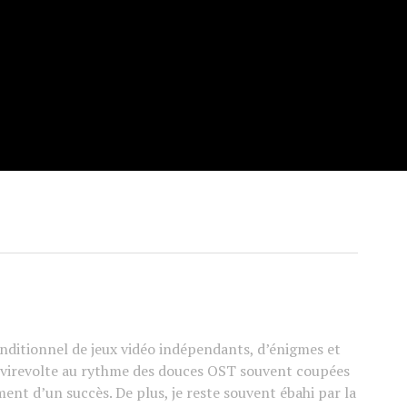
ditionnel de jeux vidéo indépendants, d’énigmes et
e virevolte au rythme des douces OST souvent coupées
ement d’un succès. De plus, je reste souvent ébahi par la