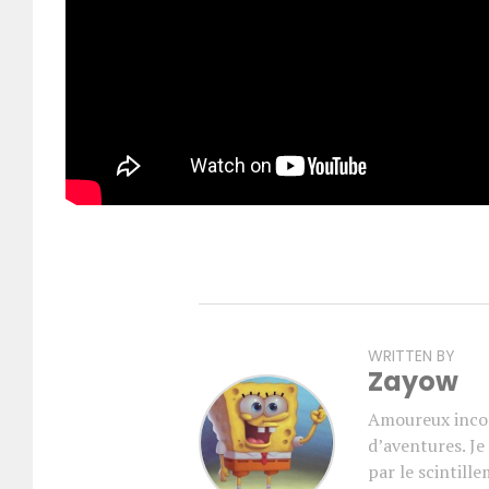
WRITTEN BY
Zayow
Amoureux incon
d’aventures. J
par le scintill