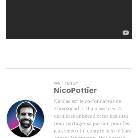
WRITTEN BY
NicoPottier
Nicolas est le co-fondateur de
XboxSquad.fr. Il a passé ces 25
dernières années à créer des sites
pour partager sa passion pour les
jeux vidéo et il compte bien le faire