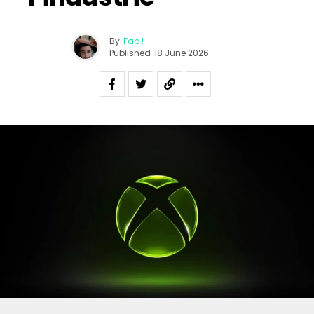
By
Fab !
Published
18 June 2026