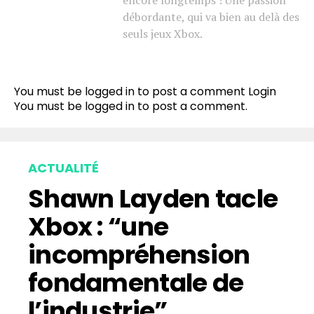
encore longtemps ! Une passion
débordante, qui va bien au delà des
seuls jeux Xbox.
You must be logged in to post a comment
Login
You must be
logged in
to post a comment.
ACTUALITÉ
Shawn Layden tacle
Xbox : “une
incompréhension
fondamentale de
l’industrie”