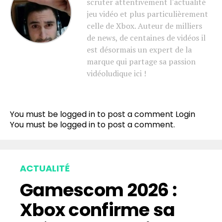
scruter attentivement l'actualité
jeu vidéo et plus particulièrement
celle de Xbox. Auteur de milliers
de news, de centaines de vidéos il
est désormais un expert de la
marque qui partage sa passion
vidéoludique ici !
You must be logged in to post a comment
Login
You must be
logged in
to post a comment.
ACTUALITÉ
Gamescom 2026 :
Xbox confirme sa