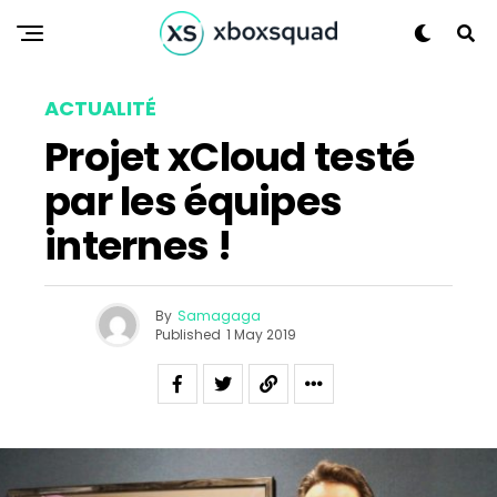
ACTUALITÉ
Projet xCloud testé
par les équipes
internes !
Flipboard
By
Samagaga
Published
1 May 2019
Reddit
Pinterest
Whatsapp
Email