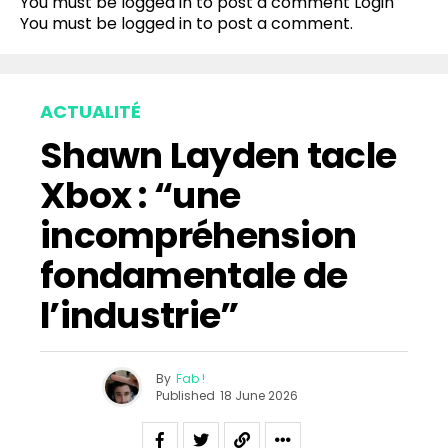
You must be logged in to post a comment
Login
Pinterest
You must be
logged in
to post a comment.
Whatsapp
Email
ACTUALITÉ
Shawn Layden tacle
Xbox : “une
incompréhension
fondamentale de
l’industrie”
By
Fab !
Published
18 June 2026