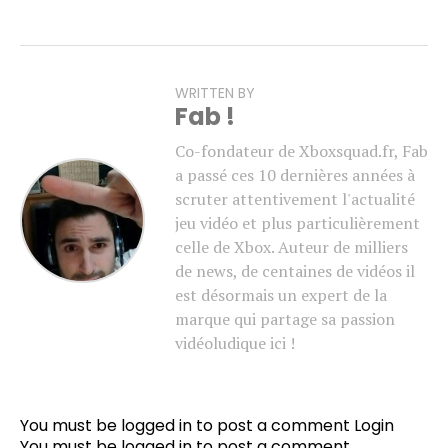
WRITTEN BY
Fab !
Co-fondateur de Xboxsquad.fr, Fab
a passé ces 10 dernières années à
scruter attentivement l'actualité
jeu vidéo et plus particulièrement
celle de Xbox. Auteur de milliers
de news, de centaines de vidéos il
est désormais un expert de la
marque qui partage sa passion
vidéoludique ici !
You must be logged in to post a comment
Login
You must be
logged in
to post a comment.