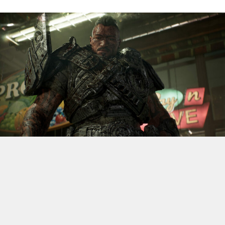
S’il fallait retenir un seul jeu du dernier
Xbox Games
Showcase,
beaucoup citeraient
Gears of War: E-Day
. Et
ça tombe bien, l’exclusivité console de The Coalition
était de retour aujourd’hui, cette fois à l’occasion du
State of Unreal 2026. A la clé : une nouvelle démo