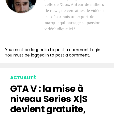
celle de Xbox. Auteur de milliers
de news, de centaines de vidéos il
est désormais un expert de la
marque qui partage sa passion
vidéoludique ici !
You must be logged in to post a comment
Login
You must be
logged in
to post a comment.
ACTUALITÉ
GTA V : la mise à
niveau Series X|S
devient gratuite,