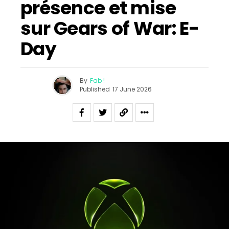
présence et mise
sur Gears of War: E-
Day
By
Fab !
Published
17 June 2026