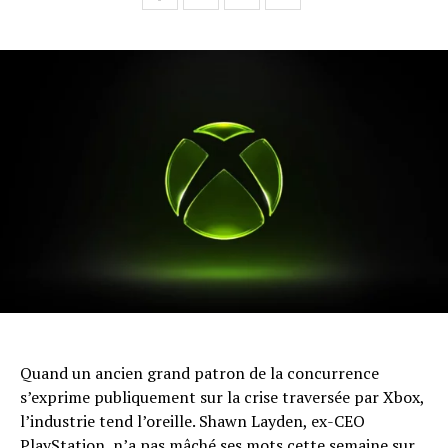
Quand un ancien grand patron de la concurrence
s’exprime publiquement sur la crise traversée par Xbox,
l’industrie tend l’oreille. Shawn Layden, ex-CEO
PlayStation, n’a pas mâché ses mots cette semaine sur