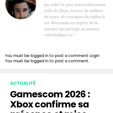
jeu vidéo et plus particulièrement
celle de Xbox. Auteur de milliers
de news, de centaines de vidéos il
est désormais un expert de la
marque qui partage sa passion
vidéoludique ici !
You must be logged in to post a comment
Login
You must be
logged in
to post a comment.
ACTUALITÉ
Gamescom 2026 :
Xbox confirme sa