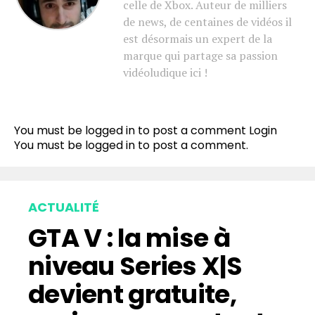
celle de Xbox. Auteur de milliers
de news, de centaines de vidéos il
est désormais un expert de la
marque qui partage sa passion
vidéoludique ici !
You must be logged in to post a comment
Login
You must be
logged in
to post a comment.
ACTUALITÉ
GTA V : la mise à
niveau Series X|S
devient gratuite,