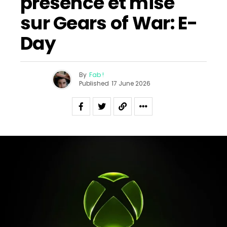
présence et mise
sur Gears of War: E-
Day
By
Fab !
Published
17 June 2026