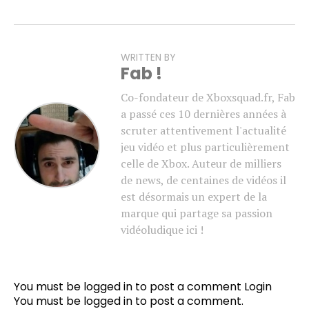
WRITTEN BY
Fab !
Co-fondateur de Xboxsquad.fr, Fab
a passé ces 10 dernières années à
scruter attentivement l'actualité
jeu vidéo et plus particulièrement
celle de Xbox. Auteur de milliers
de news, de centaines de vidéos il
est désormais un expert de la
marque qui partage sa passion
vidéoludique ici !
You must be logged in to post a comment
Login
You must be
logged in
to post a comment.