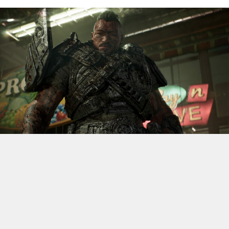
S’il fallait retenir un seul jeu du dernier
Xbox Games
Showcase,
beaucoup citeraient
Gears of War: E-Day
. Et
ça tombe bien, l’exclusivité console de The Coalition
était de retour aujourd’hui, cette fois à l’occasion du
State of Unreal 2026. A la clé : une nouvelle démo