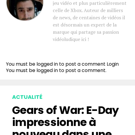
jeu vidéo et plus particulièrement
celle de Xbox. Auteur de milliers
de news, de centaines de vidéos il
est désormais un expert de la
marque qui partage sa passion
vidéoludique ici !
You must be logged in to post a comment
Login
You must be
logged in
to post a comment.
ACTUALITÉ
Gears of War: E-Day
impressionne à
nouveau dans une