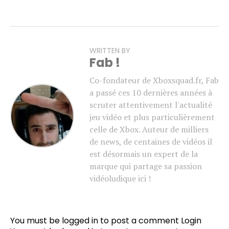
WRITTEN BY
Fab !
Co-fondateur de Xboxsquad.fr, Fab
a passé ces 10 dernières années à
scruter attentivement l'actualité
jeu vidéo et plus particulièrement
celle de Xbox. Auteur de milliers
Flipboard
de news, de centaines de vidéos il
Reddit
est désormais un expert de la
Pinterest
marque qui partage sa passion
vidéoludique ici !
Whatsapp
Email
You must be logged in to post a comment
Login