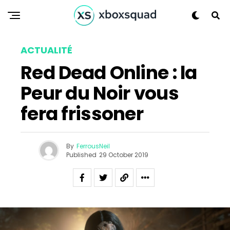
Flipboard
ACTUALITÉ
Reddit
Red Dead Online : la
Pinterest
Whatsapp
Peur du Noir vous
Email
fera frissoner
By
FerrousNeil
Published
29 October 2019