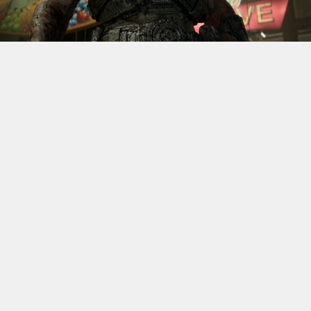
S’il fallait retenir un seul jeu du dernier
Xbox Games
Showcase,
beaucoup citeraient
Gears of War: E-Day
. Et
ça tombe bien, l’exclusivité console de The Coalition
était de retour aujourd’hui, cette fois à l’occasion du
State of Unreal 2026. A la clé : une nouvelle démo
technique mettant en avant, naturellement, la
puissance d’Unreal Engine.
Cette séquence, confirmée comme tournant sur Xbox
Series X à 60 images par seconde, a été commentée par
Kate Rayner, Directrice Technique chez The Coalition.
Elle y détaille plusieurs prouesses visuelles, notamment
sur l’éclairage, tout en soulignant que le jeu pousse
Unreal Engine 5 et le matériel qui le fait fonctionner