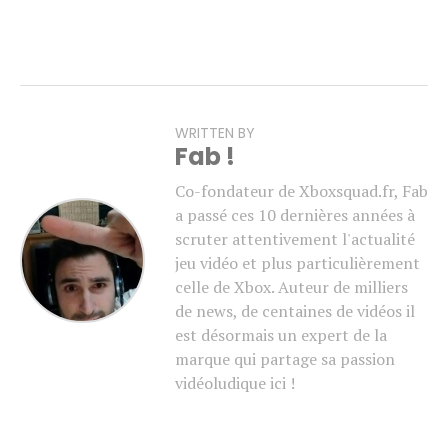
WRITTEN BY
Fab !
Co-fondateur de Xboxsquad.fr, Fab
a passé ces 10 dernières années à
scruter attentivement l'actualité
jeu vidéo et plus particulièrement
celle de Xbox. Auteur de milliers
de news, de centaines de vidéos il
est désormais un expert de la
marque qui partage sa passion
vidéoludique ici !