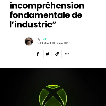
incompréhension
fondamentale de
l’industrie”
By
Fab !
Published
18 June 2026