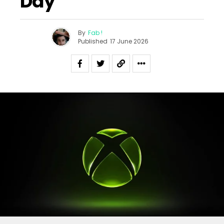
Day
By
Fab !
Published
17 June 2026