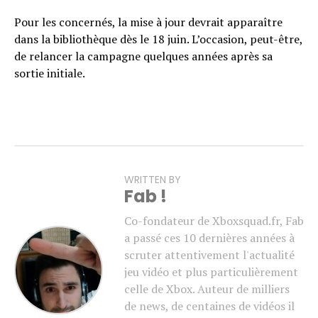
Pour les concernés, la mise à jour devrait apparaître
dans la bibliothèque dès le 18 juin. L’occasion, peut-être,
de relancer la campagne quelques années après sa
sortie initiale.
WRITTEN BY
Fab !
Co-fondateur de Xboxsquad.fr, Fab
a passé ces 10 dernières années à
scruter attentivement l'actualité
jeu vidéo et plus particulièrement
celle de Xbox. Auteur de milliers
de news, de centaines de vidéos il