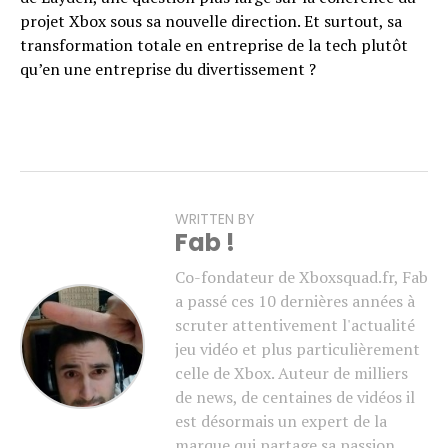
projet Xbox sous sa nouvelle direction. Et surtout, sa
transformation totale en entreprise de la tech plutôt
qu’en une entreprise du divertissement ?
WRITTEN BY
Fab !
Co-fondateur de Xboxsquad.fr, Fab
a passé ces 10 dernières années à
scruter attentivement l'actualité
jeu vidéo et plus particulièrement
celle de Xbox. Auteur de milliers
de news, de centaines de vidéos il
est désormais un expert de la
marque qui partage sa passion