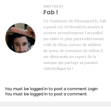
WRITTEN BY
Fab !
Co-fondateur de Xboxsquad.fr, Fab
a passé ces 10 dernières années à
scruter attentivement l'actualité
jeu vidéo et plus particulièrement
celle de Xbox. Auteur de milliers
de news, de centaines de vidéos il
est désormais un expert de la
marque qui partage sa passion
vidéoludique ici !
You must be logged in to post a comment
Login
You must be
logged in
to post a comment.