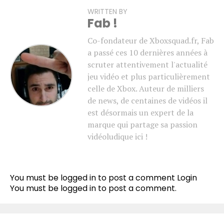
WRITTEN BY
Fab !
Co-fondateur de Xboxsquad.fr, Fab
a passé ces 10 dernières années à
scruter attentivement l'actualité
jeu vidéo et plus particulièrement
celle de Xbox. Auteur de milliers
de news, de centaines de vidéos il
est désormais un expert de la
marque qui partage sa passion
vidéoludique ici !
You must be logged in to post a comment
Login
You must be
logged in
to post a comment.