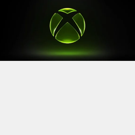
Après le
Xbox Games Showcase
de début juin, direction
l’Allemagne pour la prochaine grande échéance de
l’année vidéoludique. Car oui, Xbox a confirmé sa
présence à la Gamescom 2026, qui se tiendra du 26 au
30 août à Cologne.
Comme à son habitude, la marque y disposera d’un
stand permettant d’essayer ses prochaines sorties. Et si