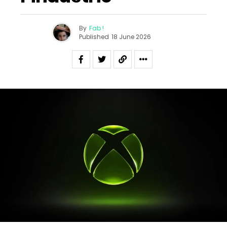
By
Fab !
Published
18 June 2026