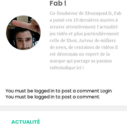
Fab !
Co-fondateur de Xboxsquad.fr, Fab
a passé ces 10 dernières années à
scruter attentivement l'actualité
jeu vidéo et plus particulièrement
celle de Xbox. Auteur de milliers
de news, de centaines de vidéos il
est désormais un expert de la
marque qui partage sa passion
vidéoludique ici !
You must be logged in to post a comment
Login
You must be
logged in
to post a comment.
ACTUALITÉ