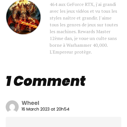
464 aux GeForce RTX, j'ai grandi
avec les jeux vidéos et vu tous les
styles naître et grandir. J'aime
tous les genres de jeux sur toutes
les machines. Rewards Master
12ème dan, je voue un culte sans
borne à Warhammer 40,000.
L'Empereur protège.
1 Comment
Wheel
16 March 2023 at 20h54