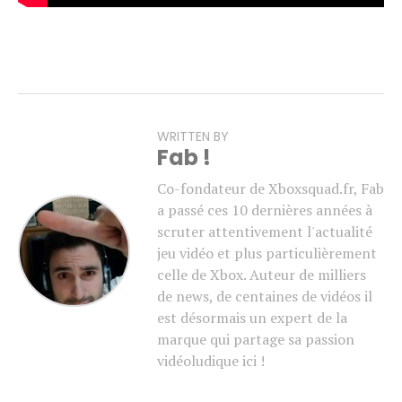
WRITTEN BY
Fab !
Co-fondateur de Xboxsquad.fr, Fab
a passé ces 10 dernières années à
scruter attentivement l'actualité
jeu vidéo et plus particulièrement
celle de Xbox. Auteur de milliers
de news, de centaines de vidéos il
est désormais un expert de la
marque qui partage sa passion
vidéoludique ici !