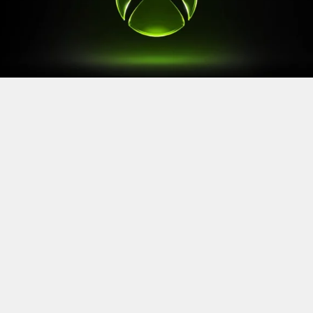
Après le
Xbox Games Showcase
de début juin, direction
l’Allemagne pour la prochaine grande échéance de
l’année vidéoludique. Car oui, Xbox a confirmé sa
présence à la Gamescom 2026, qui se tiendra du 26 au
30 août à Cologne.
Comme à son habitude, la marque y disposera d’un
stand permettant d’essayer ses prochaines sorties. Et si
Xbox reste discret sur le line-up présent, on sait déjà
que
Gears of War: E-Day
y aura une place particulière. Le
titre de The Coalition y sera en effet présent avec une
démo de sa campagne solo.