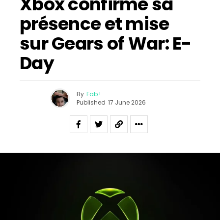
Xbox confirme sa
présence et mise
sur Gears of War: E-
Day
By
Fab !
Published
17 June 2026