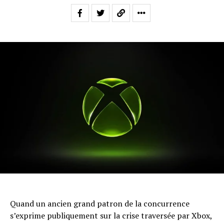
Quand un ancien grand patron de la concurrence
s’exprime publiquement sur la crise traversée par Xbox,