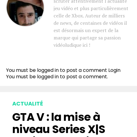
scruter attentivement l'actualité
jeu vidéo et plus particulièrement
celle de Xbox. Auteur de milliers
de news, de centaines de vidéos il
est désormais un expert de la
marque qui partage sa passion
vidéoludique ici !
You must be logged in to post a comment
Login
You must be
logged in
to post a comment.
ACTUALITÉ
GTA V : la mise à
niveau Series X|S