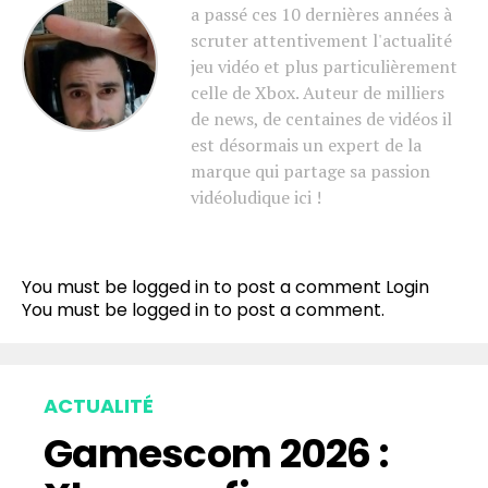
a passé ces 10 dernières années à
scruter attentivement l'actualité
jeu vidéo et plus particulièrement
celle de Xbox. Auteur de milliers
de news, de centaines de vidéos il
est désormais un expert de la
marque qui partage sa passion
vidéoludique ici !
You must be logged in to post a comment
Login
You must be
logged in
to post a comment.
ACTUALITÉ
Gamescom 2026 :