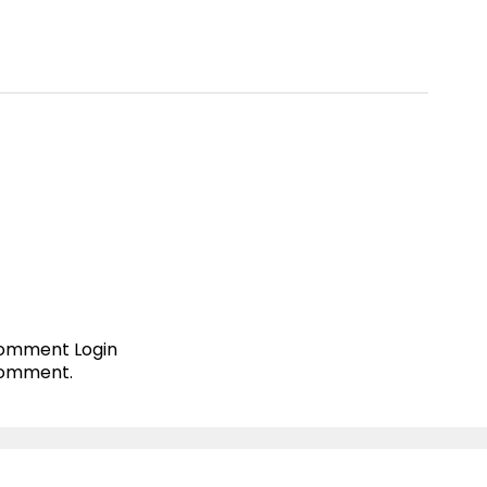
 comment
Login
comment.