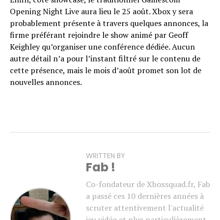
Opening Night Live aura lieu le 25 août. Xbox y sera
probablement présente à travers quelques annonces, la
firme préférant rejoindre le show animé par Geoff
Keighley qu’organiser une conférence dédiée. Aucun
autre détail n’a pour l’instant filtré sur le contenu de
cette présence, mais le mois d’août promet son lot de
nouvelles annonces.
WRITTEN BY
Fab !
Co-fondateur de Xboxsquad.fr, Fab
a passé ces 10 dernières années à
scruter attentivement l'actualité
jeu vidéo et plus particulièrement