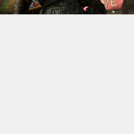
S’il fallait retenir un seul jeu du dernier
Xbox Games
Showcase,
beaucoup citeraient
Gears of War: E-Day
. Et
ça tombe bien, l’exclusivité console de The Coalition
était de retour aujourd’hui, cette fois à l’occasion du
State of Unreal 2026. A la clé : une nouvelle démo
technique mettant en avant, naturellement, la
puissance d’Unreal Engine.
Cette séquence, confirmée comme tournant sur Xbox
Series X à 60 images par seconde, a été commentée par
Kate Rayner, Directrice Technique chez The Coalition.
Elle y détaille plusieurs prouesses visuelles, notamment
sur l’éclairage, tout en soulignant que le jeu pousse
Unreal Engine 5 et le matériel qui le fait fonctionner