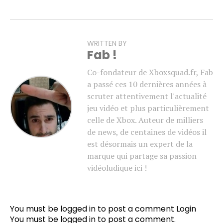
WRITTEN BY
Fab !
Co-fondateur de Xboxsquad.fr, Fab
a passé ces 10 dernières années à
scruter attentivement l'actualité
jeu vidéo et plus particulièrement
celle de Xbox. Auteur de milliers
de news, de centaines de vidéos il
est désormais un expert de la
marque qui partage sa passion
vidéoludique ici !
You must be logged in to post a comment
Login
You must be
logged in
to post a comment.