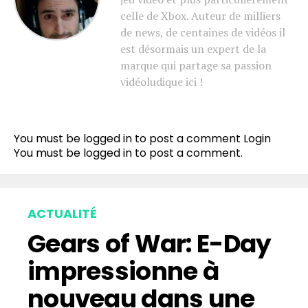
celle de Xbox. Auteur de milliers
de news, de centaines de vidéos il
est désormais un expert de la
marque qui partage sa passion
vidéoludique ici !
You must be logged in to post a comment
Login
You must be
logged in
to post a comment.
ACTUALITÉ
Gears of War: E-Day
impressionne à
nouveau dans une