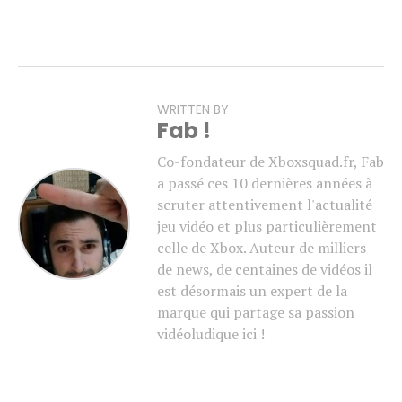
WRITTEN BY
Fab !
Co-fondateur de Xboxsquad.fr, Fab
a passé ces 10 dernières années à
scruter attentivement l'actualité
jeu vidéo et plus particulièrement
celle de Xbox. Auteur de milliers
de news, de centaines de vidéos il
est désormais un expert de la
marque qui partage sa passion
vidéoludique ici !