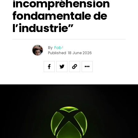
incompréhension
fondamentale de
l’industrie”
By
Fab !
Published
18 June 2026