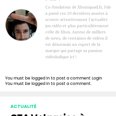
Co-fondateur de Xboxsquad.fr, Fab
a passé ces 10 dernières années à
scruter attentivement l'actualité
jeu vidéo et plus particulièrement
celle de Xbox. Auteur de milliers
de news, de centaines de vidéos il
est désormais un expert de la
marque qui partage sa passion
vidéoludique ici !
You must be logged in to post a comment
Login
You must be
logged in
to post a comment.
ACTUALITÉ