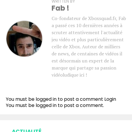
WRITTEN BY
Fab !
Co-fondateur de Xboxsquad.fr, Fab
a passé ces 10 dernières années à
scruter attentivement l'actualité
jeu vidéo et plus particulièrement
celle de Xbox. Auteur de milliers
de news, de centaines de vidéos il
est désormais un expert de la
marque qui partage sa passion
vidéoludique ici !
You must be logged in to post a comment
Login
You must be
logged in
to post a comment.
ACTUALITÉ