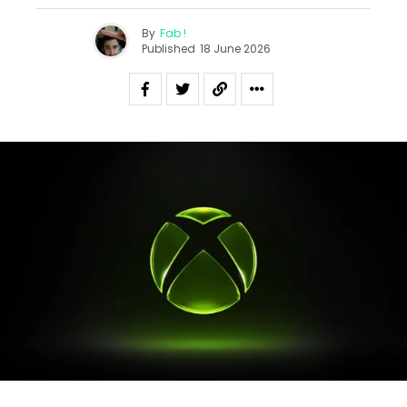
By
Fab !
Published
18 June 2026