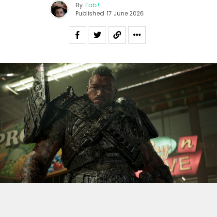
By
Fab !
Published
17 June 2026