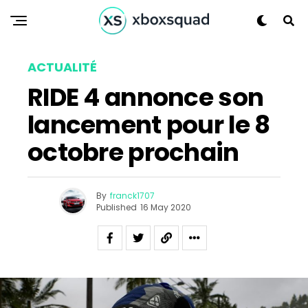
ACTUALITÉ
RIDE 4 annonce son
lancement pour le 8
Flipboard
octobre prochain
Reddit
Pinterest
By
franck1707
Whatsapp
Published
16 May 2020
Email