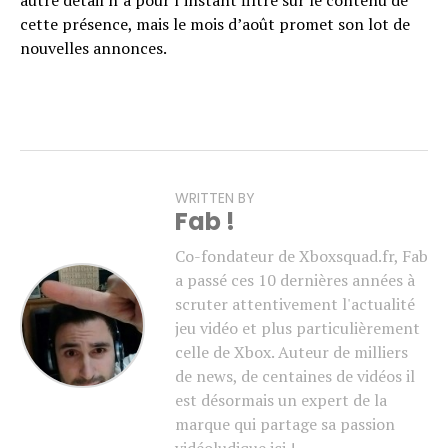
autre détail n’a pour l’instant filtré sur le contenu de
cette présence, mais le mois d’août promet son lot de
nouvelles annonces.
WRITTEN BY
Fab !
Co-fondateur de Xboxsquad.fr, Fab
a passé ces 10 dernières années à
scruter attentivement l'actualité
jeu vidéo et plus particulièrement
celle de Xbox. Auteur de milliers
de news, de centaines de vidéos il
est désormais un expert de la
marque qui partage sa passion