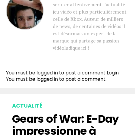
scruter attentivement l'actualité
jeu vidéo et plus particulièrement
celle de Xbox. Auteur de milliers
de news, de centaines de vidéos il
est désormais un expert de la
marque qui partage sa passion
vidéoludique ici !
You must be logged in to post a comment
Login
You must be
logged in
to post a comment.
ACTUALITÉ
Gears of War: E-Day
impressionne à