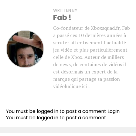
WRITTEN BY
Fab !
Co-fondateur de Xboxsquad.fr, Fab
a passé ces 10 dernières années à
scruter attentivement l'actualité
jeu vidéo et plus particulièrement
celle de Xbox. Auteur de milliers
de news, de centaines de vidéos il
est désormais un expert de la
marque qui partage sa passion
vidéoludique ici !
You must be logged in to post a comment
Login
You must be
logged in
to post a comment.