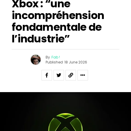
Xbox : “une
incompréhension
fondamentale de
l’industrie”
By
Fab !
Published
18 June 2026