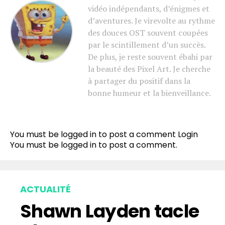
vidéo indépendants, d’énigmes et
d’aventures. Je virevolte au rythme
des douces OST souvent coupées
par le scintillement d’un succès.
De plus, je reste souvent ébahi par
la beauté des Pixel Art. Je cherche
à partager du positif dans la
bonne humeur et la bienveillance.
Flipboard
Reddit
You must be logged in to post a comment
Login
Pinterest
You must be
logged in
to post a comment.
Whatsapp
Email
ACTUALITÉ
Shawn Layden tacle