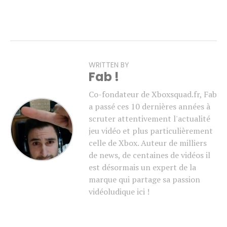
WRITTEN BY
Fab !
Co-fondateur de Xboxsquad.fr, Fab
a passé ces 10 dernières années à
scruter attentivement l'actualité
jeu vidéo et plus particulièrement
celle de Xbox. Auteur de milliers
de news, de centaines de vidéos il
est désormais un expert de la
marque qui partage sa passion
vidéoludique ici !