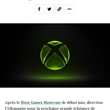
Après le
Xbox Games Showcase
de début juin, direction
l’Allemagne pour la prochaine grande échéance de