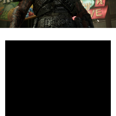
S’il fallait retenir un seul jeu du dernier
Xbox Games
Showcase,
beaucoup citeraient
Gears of War: E-Day
. Et
ça tombe bien, l’exclusivité console de The Coalition
était de retour aujourd’hui, cette fois à l’occasion du
State of Unreal 2026. A la clé : une nouvelle démo
technique mettant en avant, naturellement, la
puissance d’Unreal Engine.
Cette séquence, confirmée comme tournant sur Xbox
Series X à 60 images par seconde, a été commentée par
Kate Rayner, Directrice Technique chez The Coalition.
Elle y détaille plusieurs prouesses visuelles, notamment