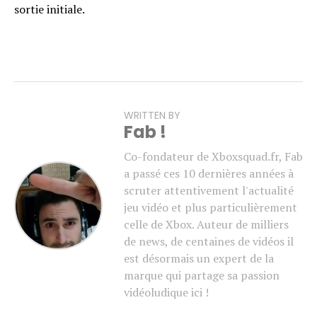
sortie initiale.
WRITTEN BY
Fab !
Co-fondateur de Xboxsquad.fr, Fab
a passé ces 10 dernières années à
scruter attentivement l'actualité
jeu vidéo et plus particulièrement
celle de Xbox. Auteur de milliers
de news, de centaines de vidéos il
est désormais un expert de la
marque qui partage sa passion
vidéoludique ici !