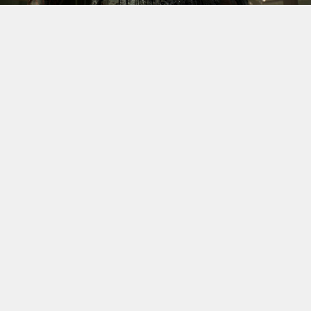
S’il fallait retenir un seul jeu du dernier
Xbox Games
Showcase,
beaucoup citeraient
Gears of War: E-Day
. Et
ça tombe bien, l’exclusivité console de The Coalition
était de retour aujourd’hui, cette fois à l’occasion du
State of Unreal 2026. A la clé : une nouvelle démo
technique mettant en avant, naturellement, la
puissance d’Unreal Engine.
Cette séquence, confirmée comme tournant sur Xbox
Series X à 60 images par seconde, a été commentée par
Kate Rayner, Directrice Technique chez The Coalition.
Elle y détaille plusieurs prouesses visuelles, notamment
sur l’éclairage, tout en soulignant que le jeu pousse
Unreal Engine 5 et le matériel qui le fait fonctionner
dans ses derniers retranchements.