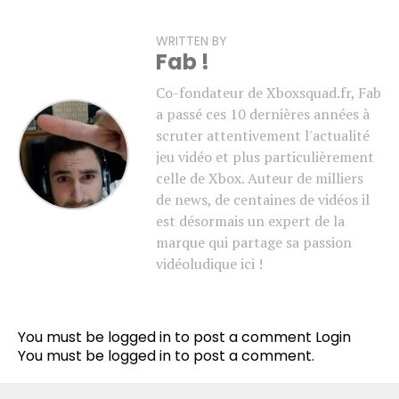
WRITTEN BY
Fab !
Co-fondateur de Xboxsquad.fr, Fab
a passé ces 10 dernières années à
scruter attentivement l'actualité
jeu vidéo et plus particulièrement
celle de Xbox. Auteur de milliers
de news, de centaines de vidéos il
est désormais un expert de la
marque qui partage sa passion
vidéoludique ici !
You must be logged in to post a comment
Login
You must be
logged in
to post a comment.