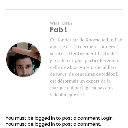
WRITTEN BY
Fab !
Co-fondateur de Xboxsquad.fr, Fab
a passé ces 10 dernières années à
scruter attentivement l'actualité
jeu vidéo et plus particulièrement
celle de Xbox. Auteur de milliers
de news, de centaines de vidéos il
est désormais un expert de la
marque qui partage sa passion
vidéoludique ici !
You must be logged in to post a comment
Login
You must be
logged in
to post a comment.