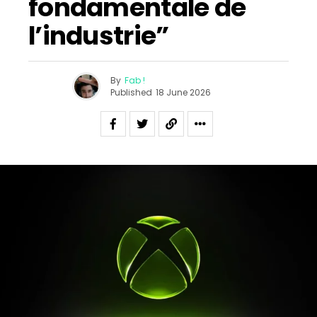
fondamentale de
l’industrie”
By
Fab !
Published
18 June 2026