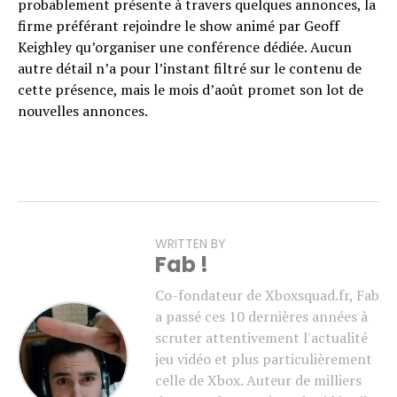
probablement présente à travers quelques annonces, la
firme préférant rejoindre le show animé par Geoff
Keighley qu’organiser une conférence dédiée. Aucun
autre détail n’a pour l’instant filtré sur le contenu de
cette présence, mais le mois d’août promet son lot de
nouvelles annonces.
WRITTEN BY
Fab !
Co-fondateur de Xboxsquad.fr, Fab
a passé ces 10 dernières années à
scruter attentivement l'actualité
jeu vidéo et plus particulièrement
celle de Xbox. Auteur de milliers