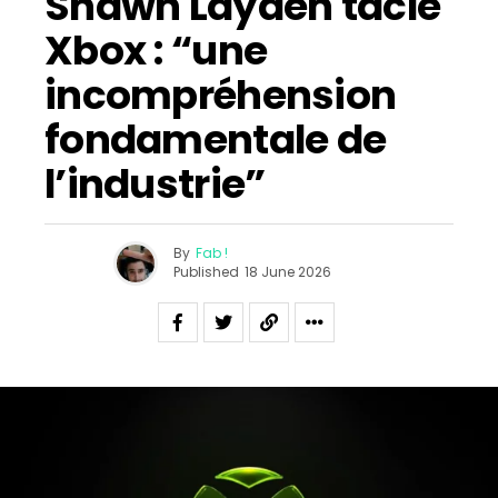
Shawn Layden tacle
Xbox : “une
incompréhension
fondamentale de
l’industrie”
By
Fab !
Published
18 June 2026