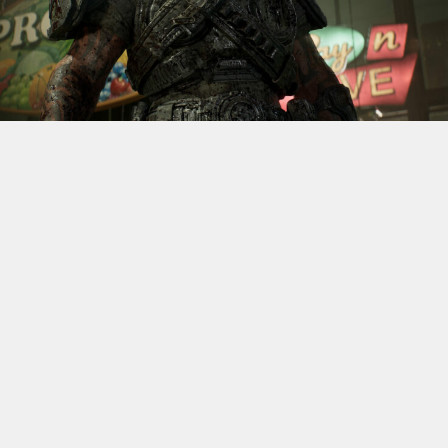
S’il fallait retenir un seul jeu du dernier
Xbox Games
Showcase,
beaucoup citeraient
Gears of War: E-Day
. Et
ça tombe bien, l’exclusivité console de The Coalition
était de retour aujourd’hui, cette fois à l’occasion du
State of Unreal 2026. A la clé : une nouvelle démo
technique mettant en avant, naturellement, la
puissance d’Unreal Engine.
Cette séquence, confirmée comme tournant sur Xbox
Series X à 60 images par seconde, a été commentée par
Kate Rayner, Directrice Technique chez The Coalition.