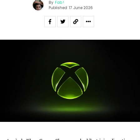
By
Fab !
Published
17 June 2026