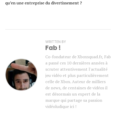
qu’en une entreprise du divertissement ?
WRITTEN BY
Fab !
Co-fondateur de Xboxsquad.fr, Fab
a passé ces 10 dernières années à
scruter attentivement l'actualité
jeu vidéo et plus particulièrement
celle de Xbox. Auteur de milliers
de news, de centaines de vidéos il
est désormais un expert de la
marque qui partage sa passion
vidéoludique ici !