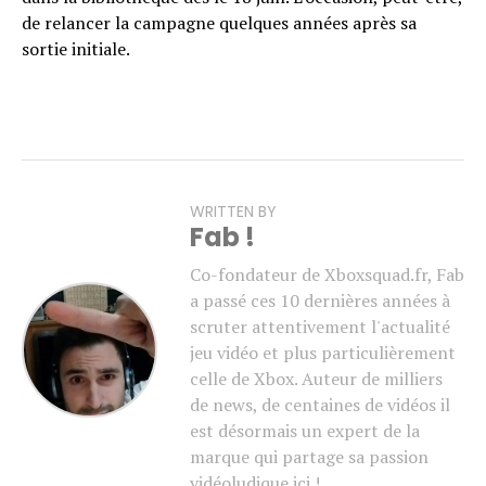
de relancer la campagne quelques années après sa
sortie initiale.
WRITTEN BY
Fab !
Co-fondateur de Xboxsquad.fr, Fab
a passé ces 10 dernières années à
scruter attentivement l'actualité
jeu vidéo et plus particulièrement
celle de Xbox. Auteur de milliers
de news, de centaines de vidéos il
est désormais un expert de la
marque qui partage sa passion
vidéoludique ici !