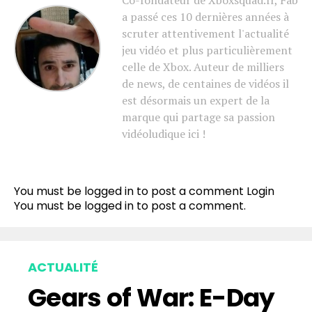
Co-fondateur de Xboxsquad.fr, Fab
a passé ces 10 dernières années à
scruter attentivement l'actualité
jeu vidéo et plus particulièrement
celle de Xbox. Auteur de milliers
de news, de centaines de vidéos il
est désormais un expert de la
marque qui partage sa passion
vidéoludique ici !
You must be logged in to post a comment
Login
You must be
logged in
to post a comment.
ACTUALITÉ
Gears of War: E-Day