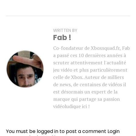
WRITTEN BY
Fab !
Co-fondateur de Xboxsquad.fr, Fab
a passé ces 10 dernières années à
scruter attentivement l'actualité
jeu vidéo et plus particulièrement
celle de Xbox. Auteur de milliers
de news, de centaines de vidéos il
est désormais un expert de la
marque qui partage sa passion
vidéoludique ici !
You must be logged in to post a comment
Login