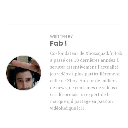
WRITTEN BY
Fab !
Co-fondateur de Xboxsquad.fr, Fab
a passé ces 10 dernières années à
scruter attentivement l'actualité
jeu vidéo et plus particulièrement
celle de Xbox. Auteur de milliers
de news, de centaines de vidéos il
est désormais un expert de la
marque qui partage sa passion
vidéoludique ici !