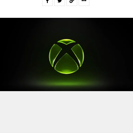
Après le
Xbox Games Showcase
de début juin, direction
l’Allemagne pour la prochaine grande échéance de
l’année vidéoludique. Car oui, Xbox a confirmé sa