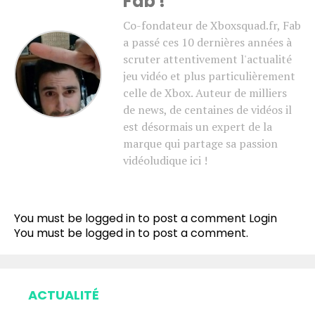
Fab !
Co-fondateur de Xboxsquad.fr, Fab
a passé ces 10 dernières années à
scruter attentivement l'actualité
jeu vidéo et plus particulièrement
celle de Xbox. Auteur de milliers
de news, de centaines de vidéos il
est désormais un expert de la
marque qui partage sa passion
vidéoludique ici !
You must be logged in to post a comment
Login
You must be
logged in
to post a comment.
ACTUALITÉ