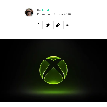
By
Fab !
Published
17 June 2026