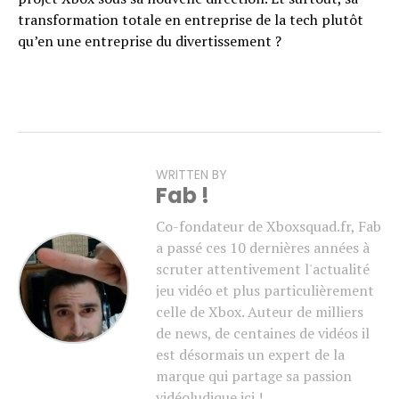
transformation totale en entreprise de la tech plutôt
qu’en une entreprise du divertissement ?
WRITTEN BY
Fab !
Co-fondateur de Xboxsquad.fr, Fab
a passé ces 10 dernières années à
scruter attentivement l'actualité
jeu vidéo et plus particulièrement
celle de Xbox. Auteur de milliers
de news, de centaines de vidéos il
est désormais un expert de la
marque qui partage sa passion
vidéoludique ici !