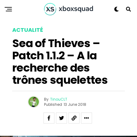
ACTUALITÉ
Sea of Thieves –
Patch 1.1.2 – A la
Flipboard
Reddit
recherche des
Pinterest
trônes squelettes
Whatsapp
Email
By
TinouCLT
Published
13 June 2018