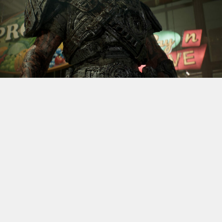
S’il fallait retenir un seul jeu du dernier
Xbox Games
Showcase,
beaucoup citeraient
Gears of War: E-Day
. Et
ça tombe bien, l’exclusivité console de The Coalition
était de retour aujourd’hui, cette fois à l’occasion du
State of Unreal 2026. A la clé : une nouvelle démo
technique mettant en avant, naturellement, la
puissance d’Unreal Engine.
Cette séquence, confirmée comme tournant sur Xbox
Series X à 60 images par seconde, a été commentée par