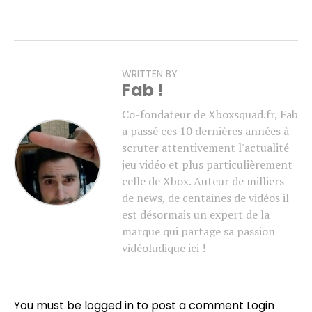
WRITTEN BY
Fab !
Co-fondateur de Xboxsquad.fr, Fab
a passé ces 10 dernières années à
scruter attentivement l'actualité
jeu vidéo et plus particulièrement
celle de Xbox. Auteur de milliers
de news, de centaines de vidéos il
est désormais un expert de la
marque qui partage sa passion
vidéoludique ici !
You must be logged in to post a comment
Login