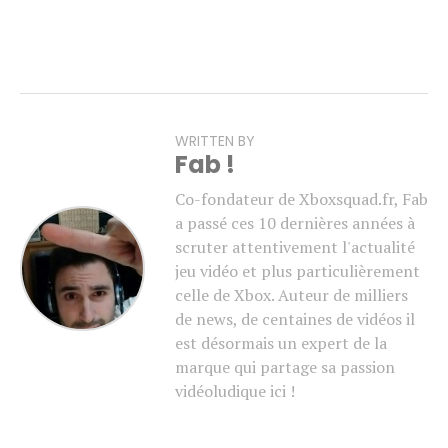
WRITTEN BY
Fab !
Co-fondateur de Xboxsquad.fr, Fab
a passé ces 10 dernières années à
scruter attentivement l'actualité
jeu vidéo et plus particulièrement
celle de Xbox. Auteur de milliers
de news, de centaines de vidéos il
est désormais un expert de la
marque qui partage sa passion
vidéoludique ici !