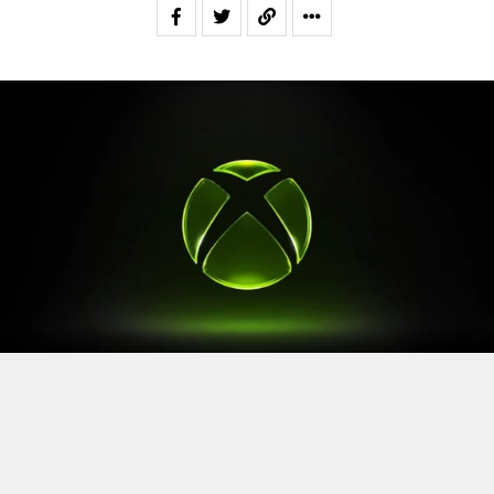
Après le
Xbox Games Showcase
de début juin, direction
l’Allemagne pour la prochaine grande échéance de
l’année vidéoludique. Car oui, Xbox a confirmé sa