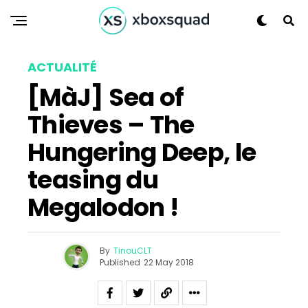
Flipboard
ACTUALITÉ
Reddit
[MàJ] Sea of
Pinterest
Thieves – The
Whatsapp
Email
Hungering Deep, le
teasing du
Megalodon !
By
TinouCLT
Published
22 May 2018