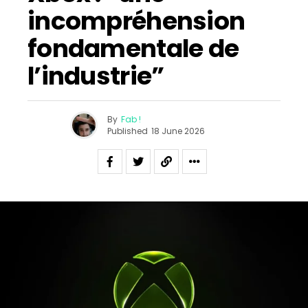
incompréhension
fondamentale de
l’industrie”
By
Fab !
Published
18 June 2026