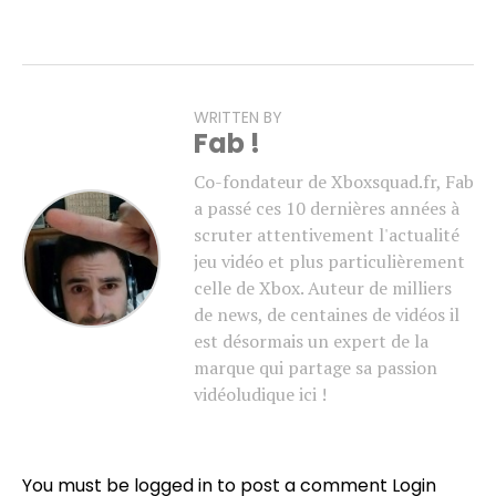
WRITTEN BY
Fab !
Co-fondateur de Xboxsquad.fr, Fab
a passé ces 10 dernières années à
scruter attentivement l'actualité
jeu vidéo et plus particulièrement
celle de Xbox. Auteur de milliers
de news, de centaines de vidéos il
est désormais un expert de la
marque qui partage sa passion
vidéoludique ici !
You must be logged in to post a comment
Login