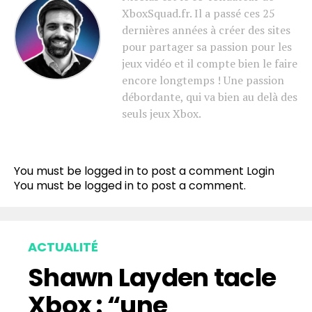
XboxSquad.fr. Il a passé ces 25
dernières années à créer des sites
pour partager sa passion pour les
jeux vidéo et il compte bien le faire
encore longtemps ! Une passion
débordante, qui va bien au delà des
seuls jeux Xbox.
Flipboard
Reddit
You must be logged in to post a comment
Login
Pinterest
You must be
logged in
to post a comment.
Whatsapp
Email
ACTUALITÉ
Shawn Layden tacle
Xbox : “une