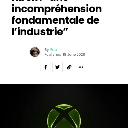
incompréhension
fondamentale de
l’industrie”
By
Fab !
Published
18 June 2026