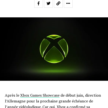
Après le
Xbox Games Showcase
de début juin, direction
l’Allemagne pour la prochaine grande échéance de
l’année vidéoludique. Car oui, Xbox a confirmé sa