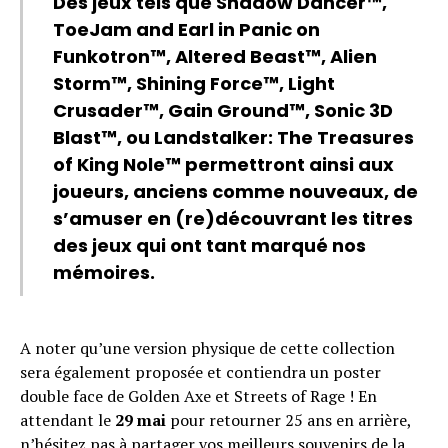
Des jeux tels que Shadow Dancer™,
ToeJam and Earl in Panic on
Funkotron™, Altered Beast™, Alien
Storm™, Shining Force™, Light
Crusader™, Gain Ground™, Sonic 3D
Blast™, ou Landstalker: The Treasures
of King Nole™ permettront ainsi aux
joueurs, anciens comme nouveaux, de
s’amuser en (re)découvrant les titres
des jeux qui ont tant marqué nos
mémoires.
A noter qu’une version physique de cette collection
sera également proposée et contiendra un poster
double face de Golden Axe et Streets of Rage ! En
attendant le
29 mai
pour retourner 25 ans en arrière,
n’hésitez pas à partager vos meilleurs souvenirs de la