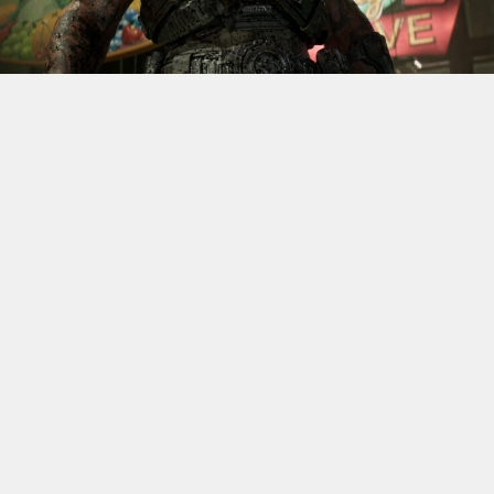
S’il fallait retenir un seul jeu du dernier
Xbox Games
Showcase,
beaucoup citeraient
Gears of War: E-Day
. Et
ça tombe bien, l’exclusivité console de The Coalition
était de retour aujourd’hui, cette fois à l’occasion du
State of Unreal 2026. A la clé : une nouvelle démo
technique mettant en avant, naturellement, la
puissance d’Unreal Engine.
Cette séquence, confirmée comme tournant sur Xbox
Series X à 60 images par seconde, a été commentée par
Kate Rayner, Directrice Technique chez The Coalition.
Elle y détaille plusieurs prouesses visuelles, notamment
sur l’éclairage, tout en soulignant que le jeu pousse