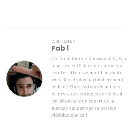
WRITTEN BY
Fab !
Co-fondateur de Xboxsquad.fr, Fab
a passé ces 10 dernières années à
scruter attentivement l'actualité
jeu vidéo et plus particulièrement
celle de Xbox. Auteur de milliers
de news, de centaines de vidéos il
est désormais un expert de la
marque qui partage sa passion
vidéoludique ici !