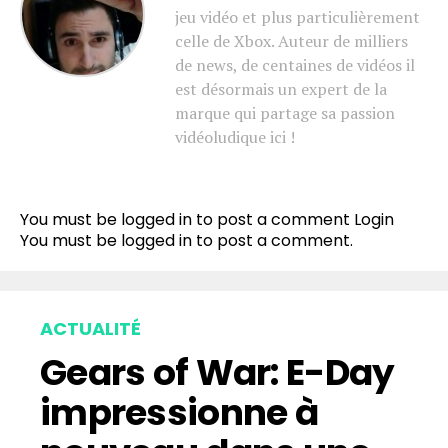
jeu vidéo et plus particulièrement
celle de Xbox. Auteur de milliers
de news, de centaines de vidéos il
est désormais un expert de la
marque qui partage sa passion
vidéoludique ici !
You must be logged in to post a comment
Login
You must be
logged in
to post a comment.
ACTUALITÉ
Gears of War: E-Day
impressionne à