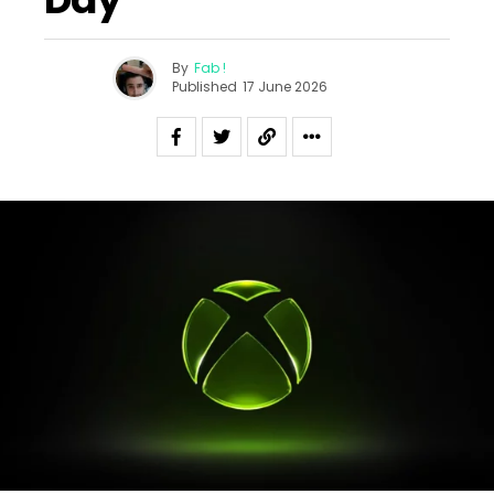
By
Fab !
Published
17 June 2026