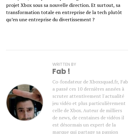
projet Xbox sous sa nouvelle direction. Et surtout, sa
transformation totale en entreprise de la tech plutôt
qu’en une entreprise du divertissement ?
WRITTEN BY
Fab !
Co-fondateur de Xboxsquad.fr, Fab
a passé ces 10 dernières années à
scruter attentivement l'actualité
jeu vidéo et plus particulièrement
celle de Xbox. Auteur de milliers
de news, de centaines de vidéos il
est désormais un expert de la
marque qui partage sa passion