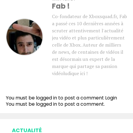
Fab !
Co-fondateur de Xboxsquad.fr, Fab
a passé ces 10 dernières années à
scruter attentivement l'actualité
jeu vidéo et plus particulièrement
celle de Xbox. Auteur de milliers
de news, de centaines de vidéos il
est désormais un expert de la
marque qui partage sa passion
vidéoludique ici !
You must be logged in to post a comment
Login
You must be
logged in
to post a comment.
ACTUALITÉ