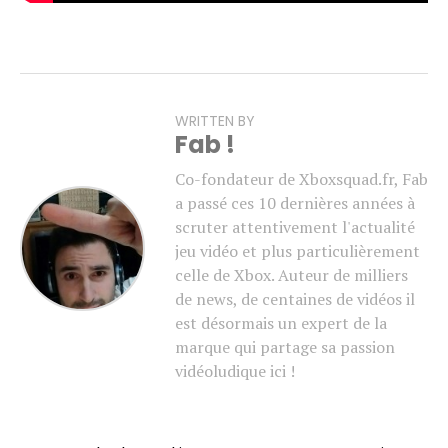
WRITTEN BY
Fab !
Co-fondateur de Xboxsquad.fr, Fab
a passé ces 10 dernières années à
scruter attentivement l'actualité
jeu vidéo et plus particulièrement
celle de Xbox. Auteur de milliers
de news, de centaines de vidéos il
est désormais un expert de la
marque qui partage sa passion
vidéoludique ici !