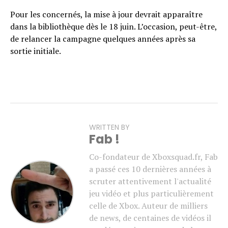
Pour les concernés, la mise à jour devrait apparaître
dans la bibliothèque dès le 18 juin. L’occasion, peut-être,
de relancer la campagne quelques années après sa
sortie initiale.
WRITTEN BY
Fab !
Co-fondateur de Xboxsquad.fr, Fab
a passé ces 10 dernières années à
scruter attentivement l'actualité
jeu vidéo et plus particulièrement
celle de Xbox. Auteur de milliers
de news, de centaines de vidéos il