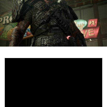
S’il fallait retenir un seul jeu du dernier
Xbox Games
Showcase,
beaucoup citeraient
Gears of War: E-Day
. Et
ça tombe bien, l’exclusivité console de The Coalition
était de retour aujourd’hui, cette fois à l’occasion du
State of Unreal 2026. A la clé : une nouvelle démo
technique mettant en avant, naturellement, la
puissance d’Unreal Engine.
Cette séquence, confirmée comme tournant sur Xbox