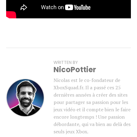
WRITTEN BY
NicoPottier
Nicolas est le co-fondateur de
XboxSquad.fr. Il a passé ces 25
dernières années à créer des sites
pour partager sa passion pour les
jeux vidéo et il compte bien le faire
encore longtemps ! Une passion
débordante, qui va bien au delà des
seuls jeux Xbox.