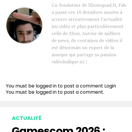
Co-fondateur de Xboxsquad.fr, Fab
a passé ces 10 dernières années à
scruter attentivement l'actualité
jeu vidéo et plus particulièrement
celle de Xbox. Auteur de milliers
de news, de centaines de vidéos il
est désormais un expert de la
marque qui partage sa passion
vidéoludique ici !
You must be logged in to post a comment
Login
You must be
logged in
to post a comment.
ACTUALITÉ
Gamescom 2026 :