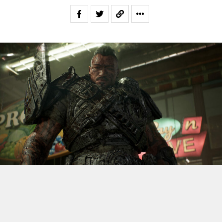
S’il fallait retenir un seul jeu du dernier
Xbox Games
Showcase,
beaucoup citeraient
Gears of War: E-Day
. Et