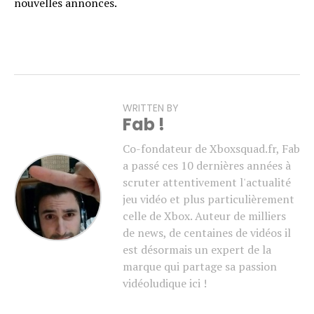
nouvelles annonces.
WRITTEN BY
Fab !
Co-fondateur de Xboxsquad.fr, Fab
a passé ces 10 dernières années à
scruter attentivement l'actualité
jeu vidéo et plus particulièrement
celle de Xbox. Auteur de milliers
de news, de centaines de vidéos il
est désormais un expert de la
marque qui partage sa passion
vidéoludique ici !