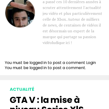
a passé ces 10 dernières années à
scruter attentivement l'actualité
jeu vidéo et plus particulièrement
celle de Xbox. Auteur de milliers
de news, de centaines de vidéos il
est désormais un expert de la
marque qui partage sa passion
vidéoludique ici !
You must be logged in to post a comment
Login
You must be
logged in
to post a comment.
ACTUALITÉ
GTA V : la mise à