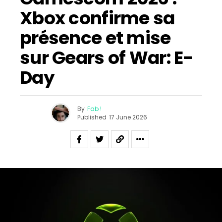
Xbox confirme sa
présence et mise
sur Gears of War: E-
Day
By
Fab !
Published
17 June 2026