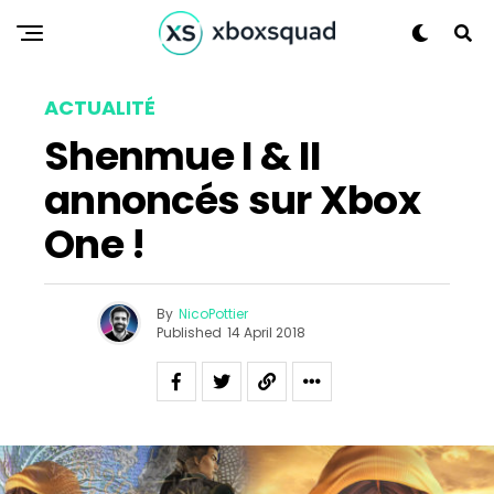
ACTUALITÉ
Shenmue I & II
annoncés sur Xbox
One !
By
NicoPottier
Published
14 April 2018
Flipboard
Reddit
Pinterest
Whatsapp