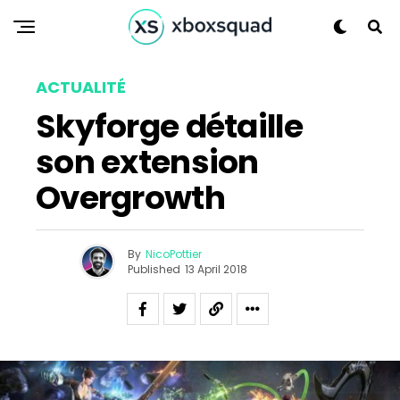
ACTUALITÉ
Skyforge détaille
son extension
Flipboard
Overgrowth
Reddit
Pinterest
By
NicoPottier
Whatsapp
Published
13 April 2018
Email