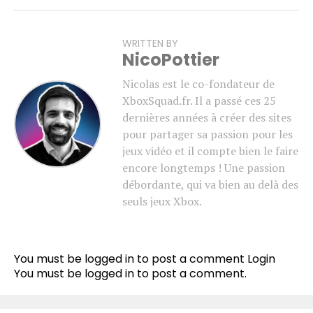
WRITTEN BY
NicoPottier
Nicolas est le co-fondateur de
XboxSquad.fr. Il a passé ces 25
dernières années à créer des sites
pour partager sa passion pour les
jeux vidéo et il compte bien le faire
encore longtemps ! Une passion
débordante, qui va bien au delà des
seuls jeux Xbox.
Flipboard
Reddit
You must be logged in to post a comment
Login
Pinterest
You must be
logged in
to post a comment.
Whatsapp