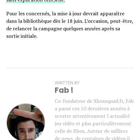
Pour les concernés, la mise à jour devrait apparaître
dans la bibliothèque dès le 18 juin. L’occasion, peut-être,
de relancer la campagne quelques années après sa
sortie initiale.
WRITTEN BY
Fab !
Co-fondateur de Xboxsquad.fr, Fab
a passé ces 10 dernières années à
scruter attentivement l'actualité
jeu vidéo et plus particulièrement
celle de Xbox. Auteur de milliers
de news, de centaines de vidéos il