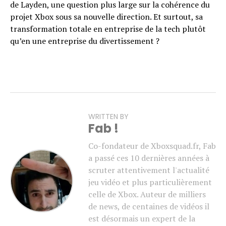
de Layden, une question plus large sur la cohérence du
projet Xbox sous sa nouvelle direction. Et surtout, sa
transformation totale en entreprise de la tech plutôt
qu’en une entreprise du divertissement ?
WRITTEN BY
Fab !
Co-fondateur de Xboxsquad.fr, Fab
a passé ces 10 dernières années à
scruter attentivement l'actualité
jeu vidéo et plus particulièrement
celle de Xbox. Auteur de milliers
Flipboard
de news, de centaines de vidéos il
Reddit
est désormais un expert de la