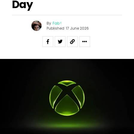
Day
By
Fab !
Published
17 June 2026