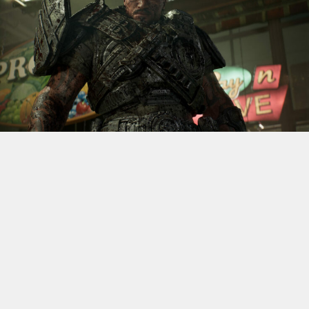
S’il fallait retenir un seul jeu du dernier
Xbox Games
Showcase,
beaucoup citeraient
Gears of War: E-Day
. Et
ça tombe bien, l’exclusivité console de The Coalition
était de retour aujourd’hui, cette fois à l’occasion du
State of Unreal 2026. A la clé : une nouvelle démo
technique mettant en avant, naturellement, la
puissance d’Unreal Engine.