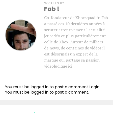
WRITTEN BY
Fab !
Co-fondateur de Xboxsquad.fr, Fab
a passé ces 10 dernières années à
scruter attentivement l'actualité
jeu vidéo et plus particulièrement
celle de Xbox. Auteur de milliers
de news, de centaines de vidéos il
est désormais un expert de la
marque qui partage sa passion
vidéoludique ici !
You must be logged in to post a comment
Login
You must be
logged in
to post a comment.