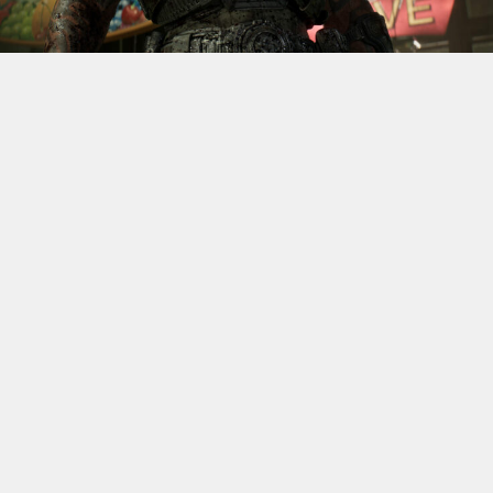
S’il fallait retenir un seul jeu du dernier
Xbox Games
Showcase,
beaucoup citeraient
Gears of War: E-Day
. Et
ça tombe bien, l’exclusivité console de The Coalition
était de retour aujourd’hui, cette fois à l’occasion du
State of Unreal 2026. A la clé : une nouvelle démo
technique mettant en avant, naturellement, la
puissance d’Unreal Engine.
Cette séquence, confirmée comme tournant sur Xbox
Series X à 60 images par seconde, a été commentée par
Kate Rayner, Directrice Technique chez The Coalition.
Elle y détaille plusieurs prouesses visuelles, notamment
sur l’éclairage, tout en soulignant que le jeu pousse
Unreal Engine 5 et le matériel qui le fait fonctionner