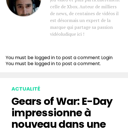
celle de Xbox. Auteur de milliers
de news, de centaines de vidéos il
est désormais un expert de la
marque qui partage sa passion
vidéoludique ici !
You must be logged in to post a comment
Login
You must be
logged in
to post a comment.
ACTUALITÉ
Gears of War: E-Day
impressionne à
nouveau dans une