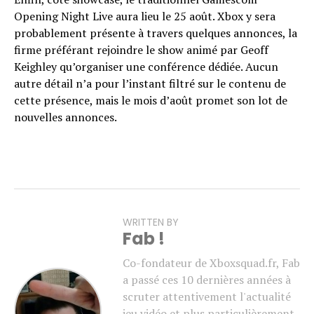
Opening Night Live aura lieu le 25 août. Xbox y sera
probablement présente à travers quelques annonces, la
firme préférant rejoindre le show animé par Geoff
Keighley qu’organiser une conférence dédiée. Aucun
autre détail n’a pour l’instant filtré sur le contenu de
cette présence, mais le mois d’août promet son lot de
nouvelles annonces.
WRITTEN BY
Fab !
Co-fondateur de Xboxsquad.fr, Fab
a passé ces 10 dernières années à
scruter attentivement l'actualité
jeu vidéo et plus particulièrement