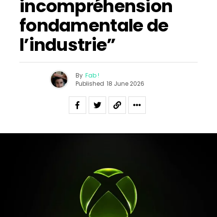
incompréhension
fondamentale de
l’industrie”
By
Fab !
Published
18 June 2026