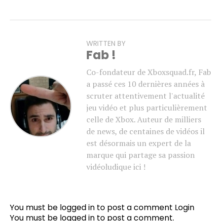
WRITTEN BY
Fab !
Co-fondateur de Xboxsquad.fr, Fab
a passé ces 10 dernières années à
scruter attentivement l'actualité
jeu vidéo et plus particulièrement
celle de Xbox. Auteur de milliers
de news, de centaines de vidéos il
est désormais un expert de la
marque qui partage sa passion
vidéoludique ici !
You must be logged in to post a comment
Login
You must be
logged in
to post a comment.