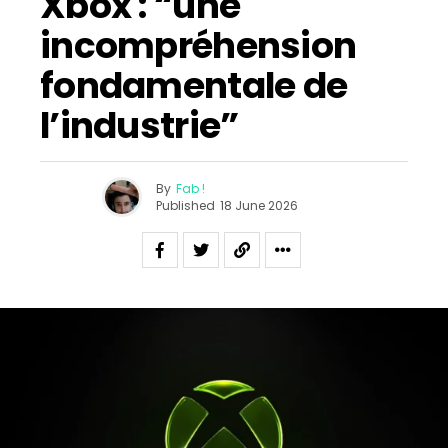
Xbox : “une
incompréhension
fondamentale de
l’industrie”
By
Fab !
Published
18 June 2026