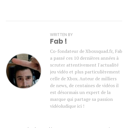
WRITTEN BY
Fab !
Co-fondateur de Xboxsquad.fr, Fab
a passé ces 10 dernières années à
scruter attentivement l'actualité
jeu vidéo et plus particulièrement
celle de Xbox. Auteur de milliers
de news, de centaines de vidéos il
est désormais un expert de la
marque qui partage sa passion
vidéoludique ici !