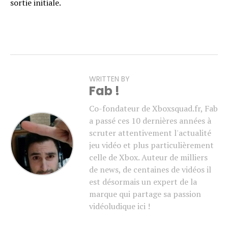
sortie initiale.
WRITTEN BY
Fab !
Co-fondateur de Xboxsquad.fr, Fab
a passé ces 10 dernières années à
scruter attentivement l'actualité
jeu vidéo et plus particulièrement
celle de Xbox. Auteur de milliers
de news, de centaines de vidéos il
est désormais un expert de la
marque qui partage sa passion
vidéoludique ici !