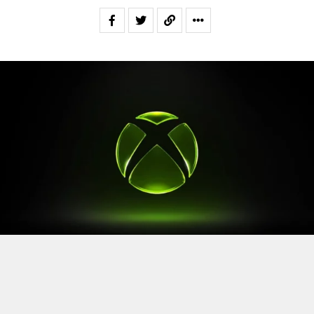
Après le
Xbox Games Showcase
de début juin, direction
l’Allemagne pour la prochaine grande échéance de