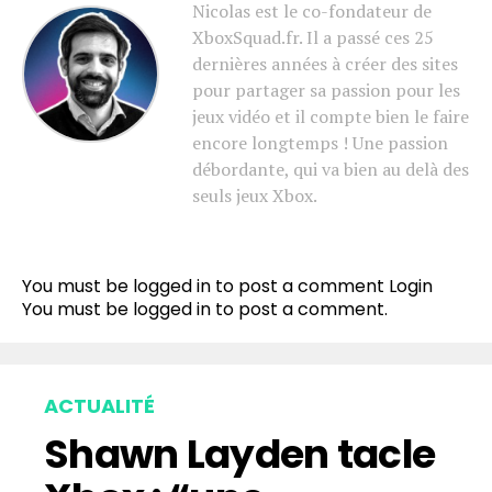
Nicolas est le co-fondateur de
XboxSquad.fr. Il a passé ces 25
dernières années à créer des sites
pour partager sa passion pour les
jeux vidéo et il compte bien le faire
encore longtemps ! Une passion
débordante, qui va bien au delà des
seuls jeux Xbox.
You must be logged in to post a comment
Login
You must be
logged in
to post a comment.
ACTUALITÉ
Shawn Layden tacle