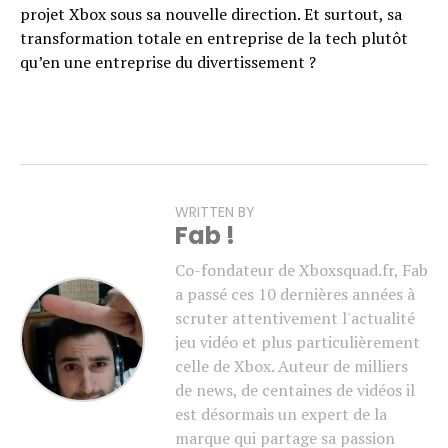
projet Xbox sous sa nouvelle direction. Et surtout, sa
transformation totale en entreprise de la tech plutôt
qu’en une entreprise du divertissement ?
WRITTEN BY
Fab !
Co-fondateur de Xboxsquad.fr, Fab
a passé ces 10 dernières années à
scruter attentivement l'actualité
jeu vidéo et plus particulièrement
celle de Xbox. Auteur de milliers
de news, de centaines de vidéos il
est désormais un expert de la
marque qui partage sa passion