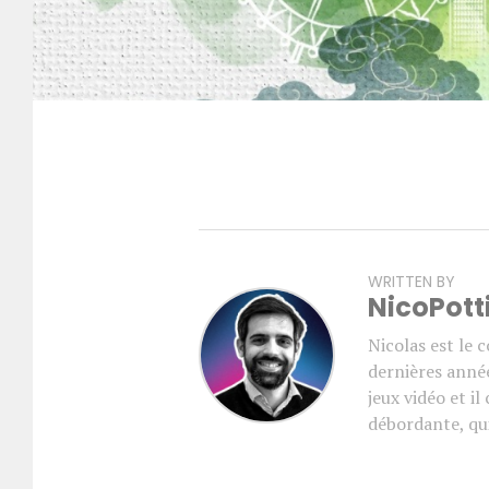
WRITTEN BY
NicoPott
Nicolas est le 
dernières année
jeux vidéo et i
débordante, qui