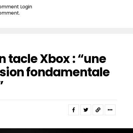
 comment
Login
comment.
 tacle Xbox : “une
sion fondamentale
”