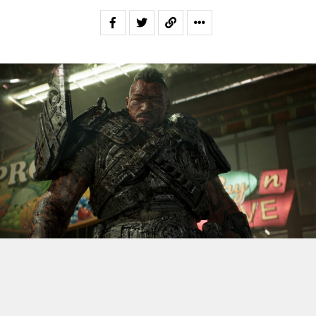
S’il fallait retenir un seul jeu du dernier
Xbox Games
Showcase,
beaucoup citeraient
Gears of War: E-Day
. Et