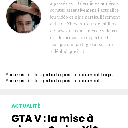
a passé ces 10 dernières années à
scruter attentivement l'actualité
jeu vidéo et plus particulièrement
celle de Xbox. Auteur de milliers
de news, de centaines de vidéos il
est désormais un expert de la
marque qui partage sa passion
vidéoludique ici !
You must be logged in to post a comment
Login
You must be
logged in
to post a comment.
ACTUALITÉ
GTA V : la mise à