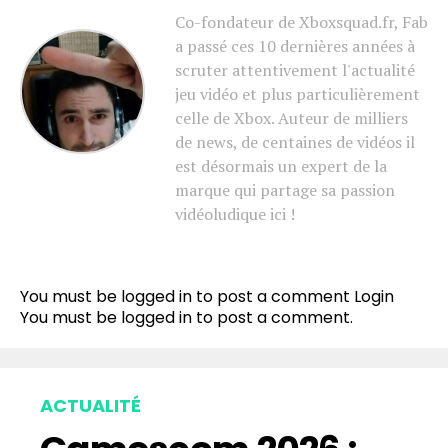
Co-fondateur de Xboxsquad.fr, Fab
a passé ces 10 dernières années à
scruter attentivement l'actualité
jeu vidéo et plus particulièrement
celle de Xbox. Auteur de milliers
de news, de centaines de vidéos il
est désormais un expert de la
marque qui partage sa passion
vidéoludique ici !
You must be logged in to post a comment
Login
You must be
logged in
to post a comment.
ACTUALITÉ