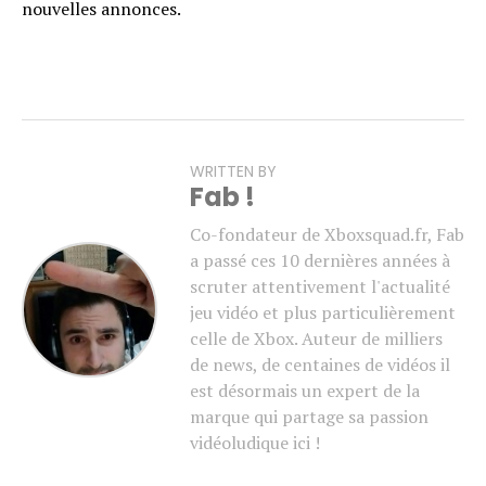
nouvelles annonces.
WRITTEN BY
Fab !
Co-fondateur de Xboxsquad.fr, Fab
a passé ces 10 dernières années à
scruter attentivement l'actualité
jeu vidéo et plus particulièrement
celle de Xbox. Auteur de milliers
de news, de centaines de vidéos il
est désormais un expert de la
marque qui partage sa passion
vidéoludique ici !