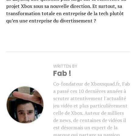
projet Xbox sous sa nouvelle direction. Et surtout, sa
transformation totale en entreprise de la tech plutôt
qu’en une entreprise du divertissement ?
WRITTEN BY
Fab !
Co-fondateur de Xboxsquad.fr, Fab
a passé ces 10 dernières années à
scruter attentivement l'actualité
jeu vidéo et plus particulièrement
celle de Xbox. Auteur de milliers
de news, de centaines de vidéos il
est désormais un expert de la
marque qui partage sa passion