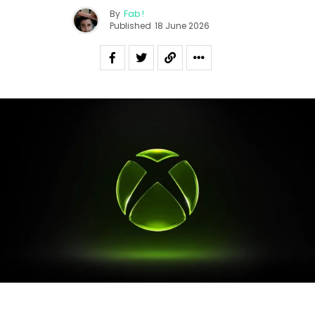
By
Fab !
Published
18 June 2026