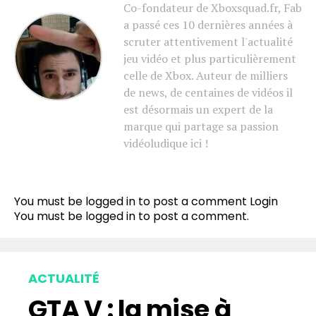
Co-fondateur de Xboxsquad.fr, Fab
a passé ces 10 dernières années à
scruter attentivement l'actualité
jeu vidéo et plus particulièrement
celle de Xbox. Auteur de milliers
de news, de centaines de vidéos il
est désormais un expert de la
marque qui partage sa passion
vidéoludique ici !
You must be logged in to post a comment
Login
You must be
logged in
to post a comment.
ACTUALITÉ
GTA V : la mise à