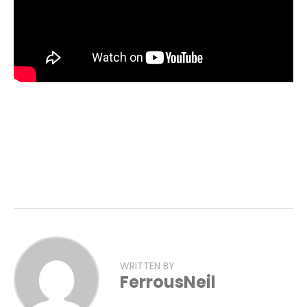
WRITTEN BY
FerrousNeil