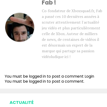
Fab !
Co-fondateur de Xboxsquad.fr, Fab
a passé ces 10 dernières années à
scruter attentivement l'actualité
jeu vidéo et plus particulièrement
celle de Xbox. Auteur de milliers
de news, de centaines de vidéos il
est désormais un expert de la
marque qui partage sa passion
vidéoludique ici !
You must be logged in to post a comment
Login
You must be
logged in
to post a comment.
ACTUALITÉ