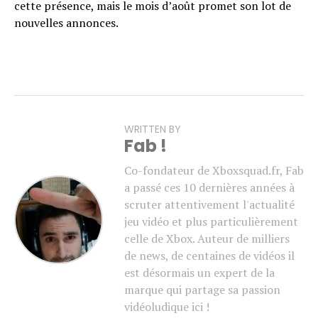
cette présence, mais le mois d’août promet son lot de
nouvelles annonces.
WRITTEN BY
Fab !
Co-fondateur de Xboxsquad.fr, Fab
a passé ces 10 dernières années à
scruter attentivement l'actualité
jeu vidéo et plus particulièrement
celle de Xbox. Auteur de milliers
de news, de centaines de vidéos il
est désormais un expert de la
marque qui partage sa passion
vidéoludique ici !