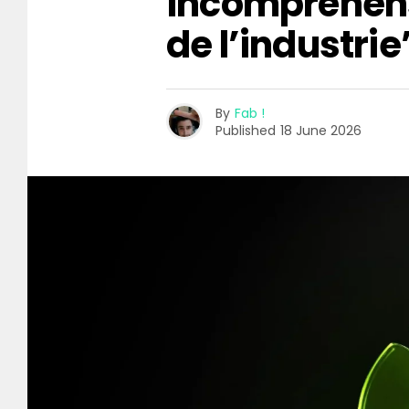
incompréhen
de l’industrie
By
Fab !
Published
18 June 2026