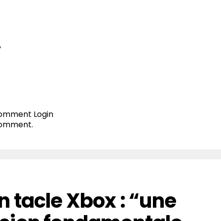
T
 comment
Login
comment.
 tacle Xbox : “une