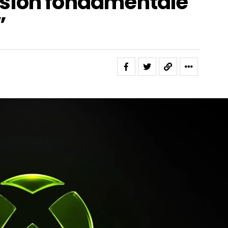
sion fondamentale
”