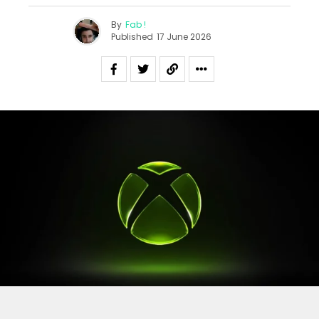
By
Fab !
Published
17 June 2026