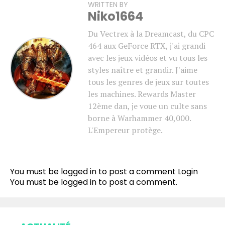
WRITTEN BY
Niko1664
Du Vectrex à la Dreamcast, du CPC
464 aux GeForce RTX, j'ai grandi
avec les jeux vidéos et vu tous les
styles naître et grandir. J'aime
tous les genres de jeux sur toutes
les machines. Rewards Master
12ème dan, je voue un culte sans
borne à Warhammer 40,000.
L'Empereur protège.
You must be logged in to post a comment
Login
You must be
logged in
to post a comment.