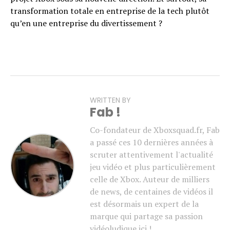
transformation totale en entreprise de la tech plutôt
qu’en une entreprise du divertissement ?
WRITTEN BY
Fab !
Co-fondateur de Xboxsquad.fr, Fab
a passé ces 10 dernières années à
scruter attentivement l'actualité
jeu vidéo et plus particulièrement
celle de Xbox. Auteur de milliers
de news, de centaines de vidéos il
est désormais un expert de la
marque qui partage sa passion
vidéoludique ici !