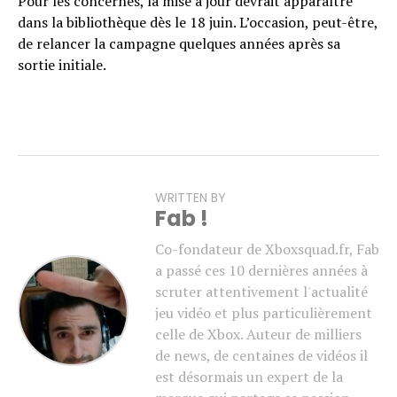
Pour les concernés, la mise à jour devrait apparaître
dans la bibliothèque dès le 18 juin. L’occasion, peut-être,
de relancer la campagne quelques années après sa
sortie initiale.
WRITTEN BY
Fab !
Co-fondateur de Xboxsquad.fr, Fab
a passé ces 10 dernières années à
scruter attentivement l'actualité
jeu vidéo et plus particulièrement
celle de Xbox. Auteur de milliers
de news, de centaines de vidéos il
est désormais un expert de la