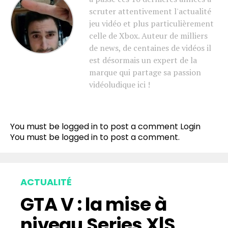
scruter attentivement l'actualité
jeu vidéo et plus particulièrement
celle de Xbox. Auteur de milliers
de news, de centaines de vidéos il
est désormais un expert de la
marque qui partage sa passion
vidéoludique ici !
You must be logged in to post a comment
Login
You must be
logged in
to post a comment.
ACTUALITÉ
GTA V : la mise à
niveau Series X|S