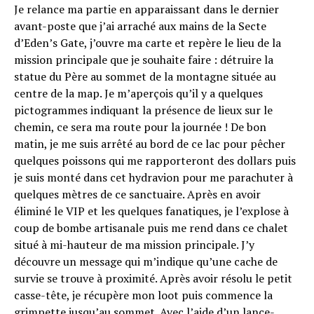
Je relance ma partie en apparaissant dans le dernier
avant-poste que j’ai arraché aux mains de la Secte
d’Eden’s Gate, j’ouvre ma carte et repère le lieu de la
mission principale que je souhaite faire : détruire la
Flipboard
statue du Père au sommet de la montagne située au
centre de la map. Je m’aperçois qu’il y a quelques
Reddit
pictogrammes indiquant la présence de lieux sur le
Pinterest
chemin, ce sera ma route pour la journée ! De bon
Whatsapp
matin, je me suis arrêté au bord de ce lac pour pêcher
quelques poissons qui me rapporteront des dollars puis
Email
je suis monté dans cet hydravion pour me parachuter à
quelques mètres de ce sanctuaire. Après en avoir
éliminé le VIP et les quelques fanatiques, je l’explose à
coup de bombe artisanale puis me rend dans ce chalet
situé à mi-hauteur de ma mission principale. J’y
découvre un message qui m’indique qu’une cache de
survie se trouve à proximité. Après avoir résolu le petit
casse-tête, je récupère mon loot puis commence la
grimpette jusqu’au sommet. Avec l’aide d’un lance-