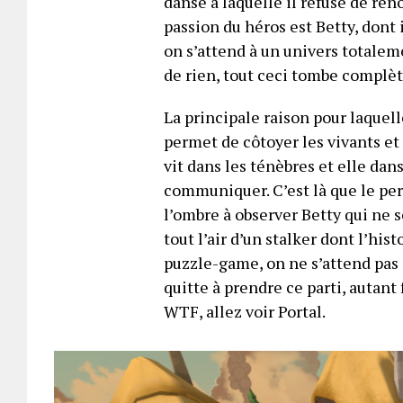
danse à laquelle il refuse de re
passion
du héros est Betty, dont 
on s’attend à un univers totalem
de rien,
tout ceci tombe complèt
La principale raison pour laquell
permet de côtoyer les vivants et ai
vit dans les ténèbres et elle dan
communiquer. C’est là que le pe
l’ombre à observer Betty qui ne 
tout l’air d’un stalker dont l’his
puzzle-game, on ne s’attend pas à
quitte à prendre ce parti, autant
WTF, allez voir Portal.