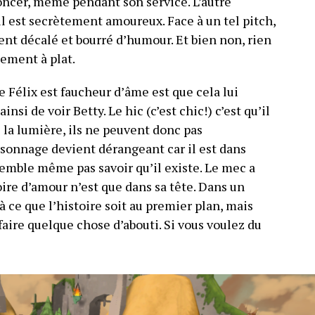
noncer, même pendant son service. L’autre
il est secrètement amoureux. Face à un tel pitch,
ent décalé et bourré d’humour. Et bien non,
rien
ement à plat.
e Félix est faucheur d’âme est que cela lui
nsi de voir Betty. Le hic (c’est chic!) c’est qu’il
s la lumière, ils ne peuvent donc pas
rsonnage devient dérangeant car il est dans
semble même pas savoir qu’il existe. Le mec a
toire d’amour n’est que dans sa tête. Dans un
 ce que l’histoire soit au premier plan, mais
 faire quelque chose d’abouti. Si vous voulez du