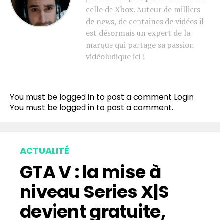
celle de Xbox. Auteur de milliers
de news, de centaines de vidéos il
est désormais un expert de la
marque qui partage sa passion
vidéoludique ici !
You must be logged in to post a comment
Login
You must be
logged in
to post a comment.
ACTUALITÉ
GTA V : la mise à
niveau Series X|S
devient gratuite,