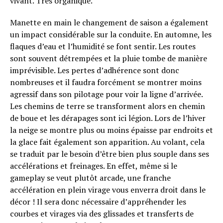
vivant. Très organique.
Manette en main le changement de saison a également
Flipboard
un impact considérable sur la conduite. En automne, les
Reddit
flaques d’eau et l’humidité se font sentir. Les routes
sont souvent détrempées et la pluie tombe de manière
Pinterest
imprévisible. Les pertes d’adhérence sont donc
Whatsapp
nombreuses et il faudra forcément se montrer moins
Email
agressif dans son pilotage pour voir la ligne d’arrivée.
Les chemins de terre se transforment alors en chemin
de boue et les dérapages sont ici légion. Lors de l’hiver
la neige se montre plus ou moins épaisse par endroits et
la glace fait également son apparition. Au volant, cela
se traduit par le besoin d’être bien plus souple dans ses
accélérations et freinages. En effet, même si le
gameplay se veut plutôt arcade, une franche
accélération en plein virage vous enverra droit dans le
décor ! Il sera donc nécessaire d’appréhender les
courbes et virages via des glissades et transferts de