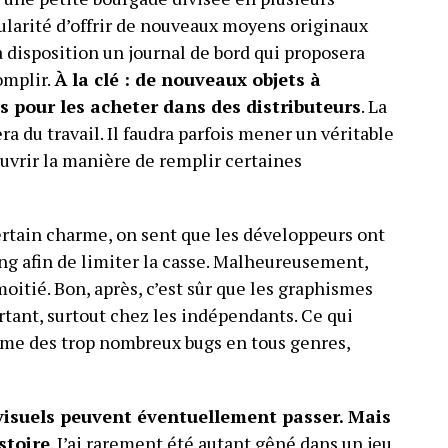
cularité d’offrir de nouveaux moyens originaux
 à disposition un journal de bord qui proposera
omplir.
À la clé : de nouveaux objets à
s pour les acheter dans des distributeurs
. La
a du travail. Il faudra parfois mener un véritable
ouvrir la manière de remplir certaines
certain charme, on sent que les développeurs ont
ng afin de limiter la casse. Malheureusement,
moitié. Bon, après, c’est sûr que les graphismes
rtant, surtout chez les indépendants. Ce qui
blème des trop nombreux bugs en tous genres,
s visuels peuvent éventuellement passer. Mais
stoire
. J’ai rarement été autant gêné dans un jeu