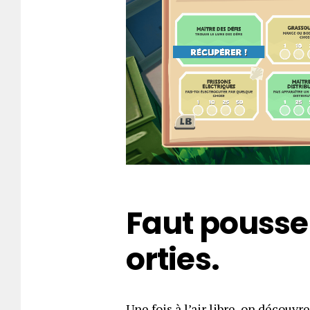
Faut pousse
orties.
Une fois à l’air libre, on découv