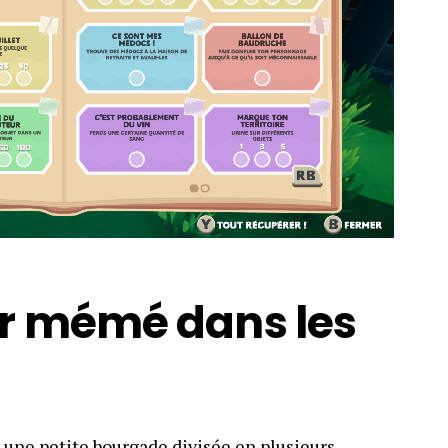
r mémé dans les
re une petite bourgade divisée en plusieurs