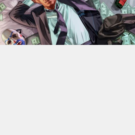
En 2022, Rockstar Games
dévoilaient les versions Xbox
Series X et Series S de
Grand Theft Auto V
.
Des versions
qui bénéficiant d’améliorations visuelles et techniques
par rapport aux moutures Xbox One mais qui n’était
alors pas gratuite. 4 ans plus tard, l’éditeur change sa
politique : à partir du 18 juin, elle ne coûtera plus rien, à
condition de posséder la version numérique du jeu sur
Xbox One.
C’est donc Rockstar qui a confirmé l’information. Les