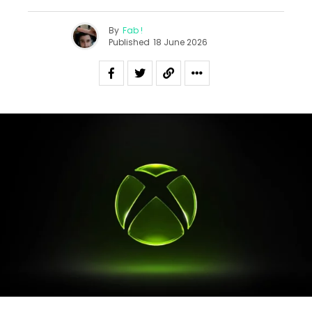
By
Fab !
Published
18 June 2026