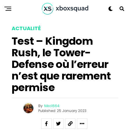
ACTUALITÉ
Test – Kingdom
Flipboard
Rush, le Tower-
Reddit
Defense où l’erreur
Pinterest
n’est que rarement
Whatsapp
Email
permise
By
Niko1664
Published
25 January 2023