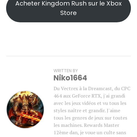
Acheter Kingdom Rush sur le Xbox
Store
WRITTEN BY
Niko1664
Du Vectrex à la Dreamcast, du CPC
464 aux GeForce RTX, j'ai grandi
avec les jeux vidéos et vu tous les
styles naître et grandir. J'aime
tous les genres de jeux sur toutes
les machines. Rewards Master
12ème dan, je voue un culte sans