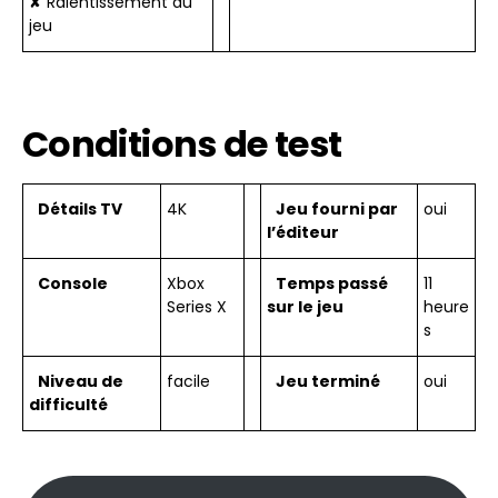
✘ Ralentissement du
jeu
Conditions de test
Détails TV
4K
Jeu fourni par
oui
l’éditeur
Console
Xbox
Temps passé
11
Series X
sur le jeu
heure
s
Niveau de
facile
Jeu terminé
oui
difficulté