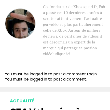
Co-fondateur de Xboxsquad.fr, Fab
a passé ces 10 dernières années à
scruter attentivement l'actualité
jeu vidéo et plus particulièrement
celle de Xbox. Auteur de milliers
de news, de centaines de vidéos il
est désormais un expert de la
marque qui partage sa passion
vidéoludique ici !
You must be logged in to post a comment
Login
You must be
logged in
to post a comment.
ACTUALITÉ