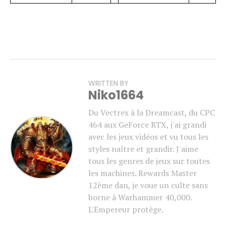
WRITTEN BY
Niko1664
Du Vectrex à la Dreamcast, du CPC
464 aux GeForce RTX, j'ai grandi
avec les jeux vidéos et vu tous les
styles naître et grandir. J'aime
tous les genres de jeux sur toutes
les machines. Rewards Master
12ème dan, je voue un culte sans
borne à Warhammer 40,000.
L'Empereur protège.