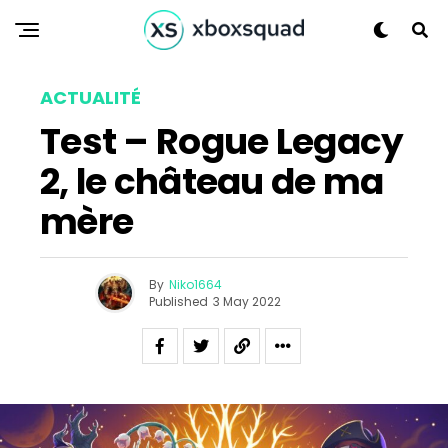
Flipboard
ACTUALITÉ
Reddit
Test – Rogue Legacy
Pinterest
2, le château de ma
Whatsapp
mère
Email
By
Niko1664
Published
3 May 2022