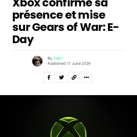
Xbox confirme sa
présence et mise
sur Gears of War: E-
Day
By
Fab !
Published
17 June 2026