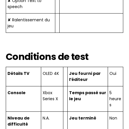
✘ Option Text to
speech
✘ Ralentissement du
jeu
Conditions de test
Détails TV
OLED 4K
Jeu fourni par
Oui
l’éditeur
Console
Xbox
Temps passé sur
5
Series X
le jeu
heure
s
Niveau de
N.A.
Jeu terminé
Non
difficulté