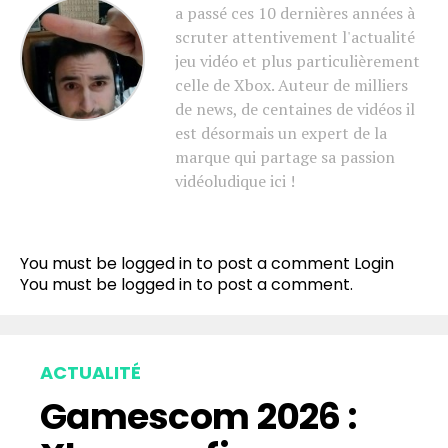
a passé ces 10 dernières années à
scruter attentivement l'actualité
jeu vidéo et plus particulièrement
celle de Xbox. Auteur de milliers
de news, de centaines de vidéos il
est désormais un expert de la
marque qui partage sa passion
vidéoludique ici !
You must be logged in to post a comment
Login
You must be
logged in
to post a comment.
ACTUALITÉ
Gamescom 2026 :