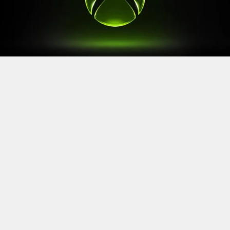
Après le
Xbox Games Showcase
de début juin, direction
l’Allemagne pour la prochaine grande échéance de
l’année vidéoludique. Car oui, Xbox a confirmé sa
présence à la Gamescom 2026, qui se tiendra du 26 au
30 août à Cologne.
Comme à son habitude, la marque y disposera d’un
stand permettant d’essayer ses prochaines sorties. Et si
Xbox reste discret sur le line-up présent, on sait déjà
que
Gears of War: E-Day
y aura une place particulière. Le
titre de The Coalition y sera en effet présent avec une
démo de sa campagne solo.