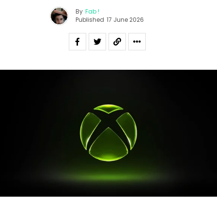
By
Fab !
Published
17 June 2026