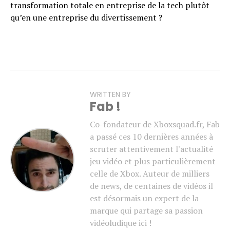
transformation totale en entreprise de la tech plutôt
qu’en une entreprise du divertissement ?
WRITTEN BY
Fab !
Co-fondateur de Xboxsquad.fr, Fab
a passé ces 10 dernières années à
scruter attentivement l'actualité
jeu vidéo et plus particulièrement
celle de Xbox. Auteur de milliers
de news, de centaines de vidéos il
est désormais un expert de la
marque qui partage sa passion
vidéoludique ici !