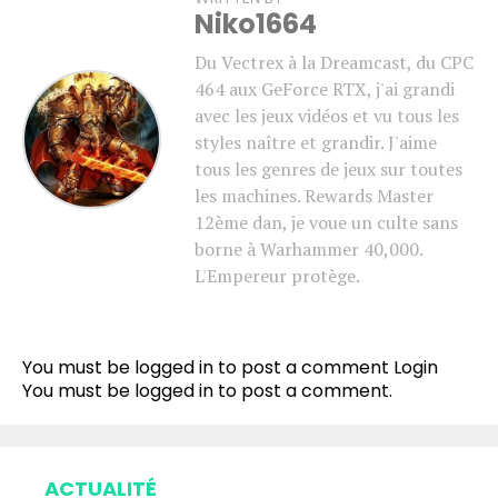
Niko1664
Du Vectrex à la Dreamcast, du CPC
464 aux GeForce RTX, j'ai grandi
avec les jeux vidéos et vu tous les
styles naître et grandir. J'aime
tous les genres de jeux sur toutes
les machines. Rewards Master
12ème dan, je voue un culte sans
borne à Warhammer 40,000.
L'Empereur protège.
Flipboard
Reddit
You must be logged in to post a comment
Login
Pinterest
You must be
logged in
to post a comment.
Whatsapp
Email
ACTUALITÉ