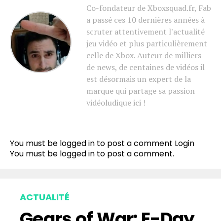
Co-fondateur de Xboxsquad.fr, Fab
a passé ces 10 dernières années à
scruter attentivement l'actualité
jeu vidéo et plus particulièrement
celle de Xbox. Auteur de milliers
de news, de centaines de vidéos il
est désormais un expert de la
marque qui partage sa passion
vidéoludique ici !
You must be logged in to post a comment
Login
You must be
logged in
to post a comment.
ACTUALITÉ
Gears of War: E-Day