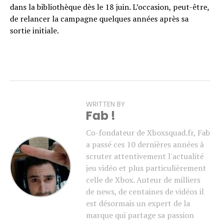
dans la bibliothèque dès le 18 juin. L’occasion, peut-être,
de relancer la campagne quelques années après sa
sortie initiale.
WRITTEN BY
Fab !
Co-fondateur de Xboxsquad.fr, Fab
a passé ces 10 dernières années à
scruter attentivement l'actualité
jeu vidéo et plus particulièrement
celle de Xbox. Auteur de milliers
de news, de centaines de vidéos il
est désormais un expert de la
marque qui partage sa passion