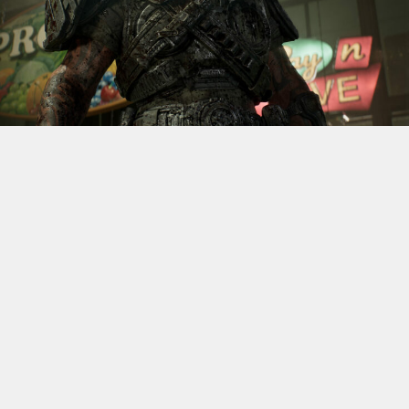
S’il fallait retenir un seul jeu du dernier
Xbox Games
Showcase,
beaucoup citeraient
Gears of War: E-Day
. Et
ça tombe bien, l’exclusivité console de The Coalition
était de retour aujourd’hui, cette fois à l’occasion du
State of Unreal 2026. A la clé : une nouvelle démo
technique mettant en avant, naturellement, la
puissance d’Unreal Engine.
Cette séquence, confirmée comme tournant sur Xbox
Series X à 60 images par seconde, a été commentée par