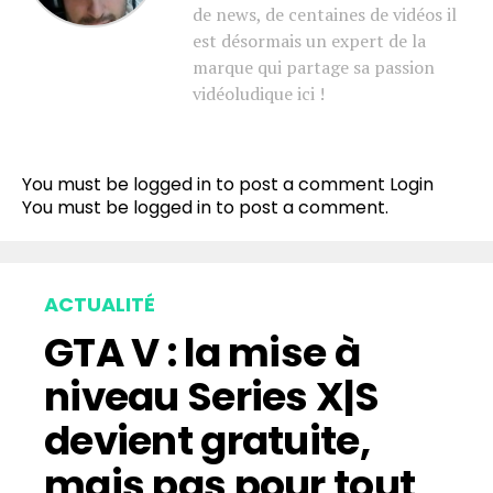
de news, de centaines de vidéos il
est désormais un expert de la
marque qui partage sa passion
vidéoludique ici !
You must be logged in to post a comment
Login
You must be
logged in
to post a comment.
ACTUALITÉ
GTA V : la mise à
niveau Series X|S
devient gratuite,
mais pas pour tout