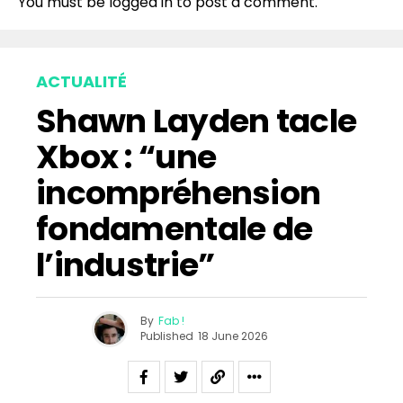
You must be
logged in
to post a comment.
ACTUALITÉ
Shawn Layden tacle
Xbox : “une
incompréhension
fondamentale de
l’industrie”
By
Fab !
Published
18 June 2026