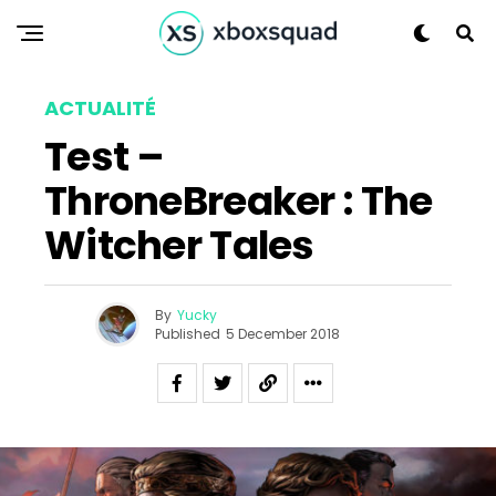
Flipboard
Reddit
Pinterest
ACTUALITÉ
Whatsapp
Test –
Email
ThroneBreaker : The
Witcher Tales
By
Yucky
Published
5 December 2018