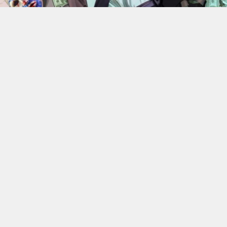
En 2022, Rockstar Games
dévoilaient les versions Xbox
Series X et Series S de
Grand Theft Auto V
.
Des versions
qui bénéficiant d’améliorations visuelles et techniques
par rapport aux moutures Xbox One mais qui n’était
alors pas gratuite. 4 ans plus tard, l’éditeur change sa
politique : à partir du 18 juin, elle ne coûtera plus rien, à
condition de posséder la version numérique du jeu sur
Xbox One.
C’est donc Rockstar qui a confirmé l’information. Les
détenteurs de la version PS4, quelle qu’elle soit, ou de la
version numérique Xbox One de GTA V pourront passer
gratuitement aux versions PS5 ou Xbox Series X|S. Cette
offre permettra naturellement de migrer aussi leur
progression en Story Mode et en ligne. Une annonce qui