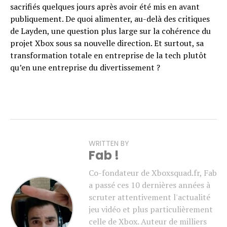
sacrifiés quelques jours après avoir été mis en avant
publiquement. De quoi alimenter, au-delà des critiques
de Layden, une question plus large sur la cohérence du
projet Xbox sous sa nouvelle direction. Et surtout, sa
transformation totale en entreprise de la tech plutôt
qu’en une entreprise du divertissement ?
WRITTEN BY
Fab !
Co-fondateur de Xboxsquad.fr, Fab
a passé ces 10 dernières années à
scruter attentivement l'actualité
jeu vidéo et plus particulièrement
celle de Xbox. Auteur de milliers