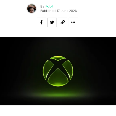
By
Fab !
Published
17 June 2026