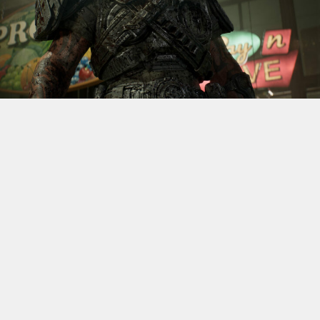
S’il fallait retenir un seul jeu du dernier
Xbox Games
Showcase,
beaucoup citeraient
Gears of War: E-Day
. Et
ça tombe bien, l’exclusivité console de The Coalition
était de retour aujourd’hui, cette fois à l’occasion du
State of Unreal 2026. A la clé : une nouvelle démo
technique mettant en avant, naturellement, la
puissance d’Unreal Engine.
Cette séquence, confirmée comme tournant sur Xbox
Series X à 60 images par seconde, a été commentée par