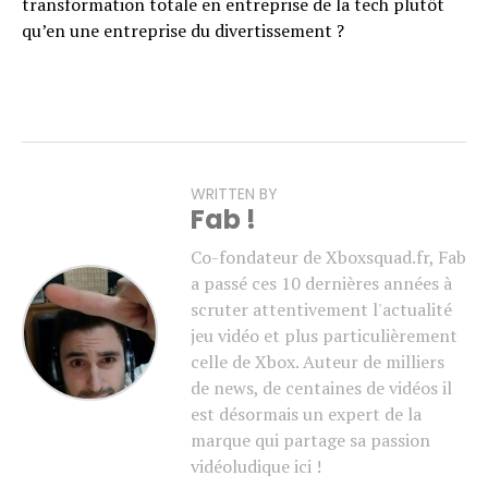
transformation totale en entreprise de la tech plutôt
qu’en une entreprise du divertissement ?
WRITTEN BY
Fab !
Co-fondateur de Xboxsquad.fr, Fab
a passé ces 10 dernières années à
scruter attentivement l'actualité
jeu vidéo et plus particulièrement
celle de Xbox. Auteur de milliers
de news, de centaines de vidéos il
est désormais un expert de la
marque qui partage sa passion
vidéoludique ici !