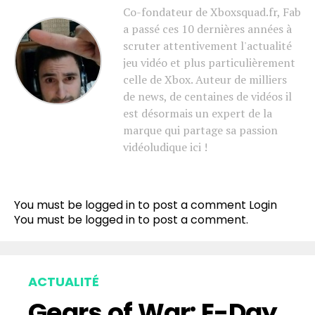
Co-fondateur de Xboxsquad.fr, Fab
a passé ces 10 dernières années à
scruter attentivement l'actualité
jeu vidéo et plus particulièrement
celle de Xbox. Auteur de milliers
de news, de centaines de vidéos il
est désormais un expert de la
marque qui partage sa passion
vidéoludique ici !
You must be logged in to post a comment
Login
You must be
logged in
to post a comment.
ACTUALITÉ
Gears of War: E-Day