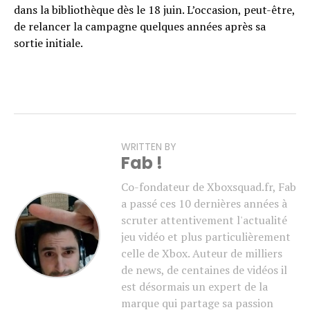
dans la bibliothèque dès le 18 juin. L’occasion, peut-être,
de relancer la campagne quelques années après sa
sortie initiale.
WRITTEN BY
Fab !
Co-fondateur de Xboxsquad.fr, Fab
a passé ces 10 dernières années à
scruter attentivement l'actualité
jeu vidéo et plus particulièrement
celle de Xbox. Auteur de milliers
de news, de centaines de vidéos il
est désormais un expert de la
marque qui partage sa passion