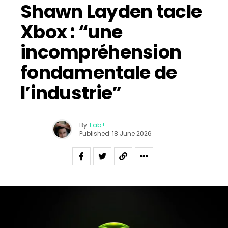
Shawn Layden tacle
Xbox : “une
incompréhension
fondamentale de
l’industrie”
By
Fab !
Published
18 June 2026