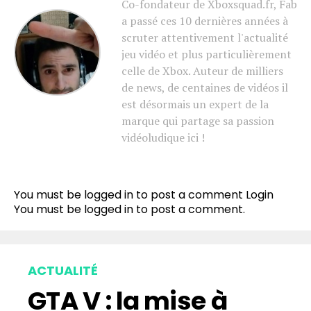
Co-fondateur de Xboxsquad.fr, Fab
a passé ces 10 dernières années à
scruter attentivement l'actualité
jeu vidéo et plus particulièrement
celle de Xbox. Auteur de milliers
de news, de centaines de vidéos il
est désormais un expert de la
marque qui partage sa passion
vidéoludique ici !
You must be logged in to post a comment
Login
You must be
logged in
to post a comment.
ACTUALITÉ
GTA V : la mise à