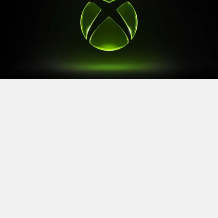
Après le
Xbox Games Showcase
de début juin, direction
l’Allemagne pour la prochaine grande échéance de
l’année vidéoludique. Car oui, Xbox a confirmé sa
présence à la Gamescom 2026, qui se tiendra du 26 au
30 août à Cologne.
Comme à son habitude, la marque y disposera d’un
stand permettant d’essayer ses prochaines sorties. Et si
Xbox reste discret sur le line-up présent, on sait déjà