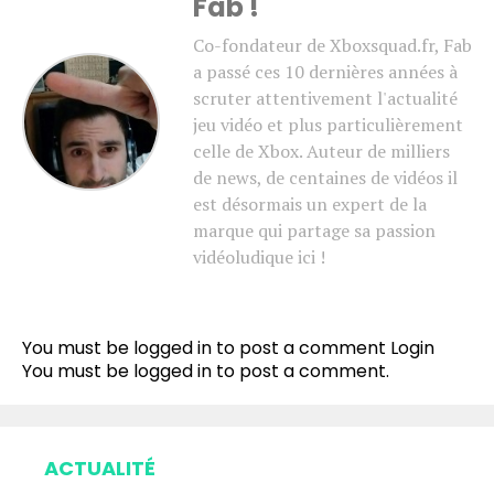
Fab !
Co-fondateur de Xboxsquad.fr, Fab
a passé ces 10 dernières années à
scruter attentivement l'actualité
jeu vidéo et plus particulièrement
celle de Xbox. Auteur de milliers
de news, de centaines de vidéos il
est désormais un expert de la
marque qui partage sa passion
vidéoludique ici !
You must be logged in to post a comment
Login
You must be
logged in
to post a comment.
ACTUALITÉ