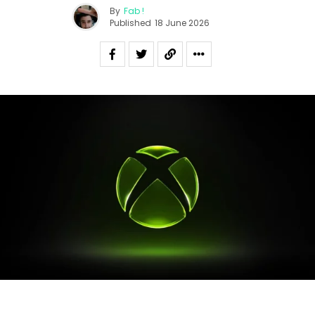
By
Fab !
Published
18 June 2026