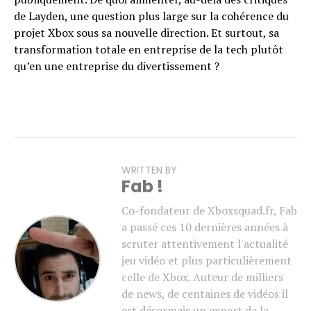
de Layden, une question plus large sur la cohérence du
projet Xbox sous sa nouvelle direction. Et surtout, sa
transformation totale en entreprise de la tech plutôt
qu’en une entreprise du divertissement ?
WRITTEN BY
Fab !
Co-fondateur de Xboxsquad.fr, Fab
a passé ces 10 dernières années à
scruter attentivement l'actualité
jeu vidéo et plus particulièrement
celle de Xbox. Auteur de milliers
de news, de centaines de vidéos il
est désormais un expert de la