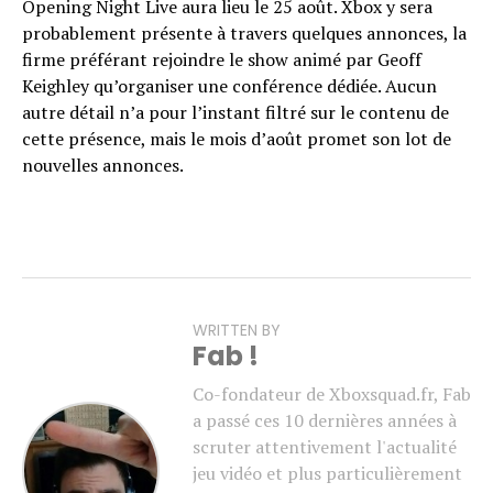
Opening Night Live aura lieu le 25 août. Xbox y sera
probablement présente à travers quelques annonces, la
firme préférant rejoindre le show animé par Geoff
Keighley qu’organiser une conférence dédiée. Aucun
autre détail n’a pour l’instant filtré sur le contenu de
cette présence, mais le mois d’août promet son lot de
nouvelles annonces.
WRITTEN BY
Fab !
Co-fondateur de Xboxsquad.fr, Fab
a passé ces 10 dernières années à
scruter attentivement l'actualité
jeu vidéo et plus particulièrement