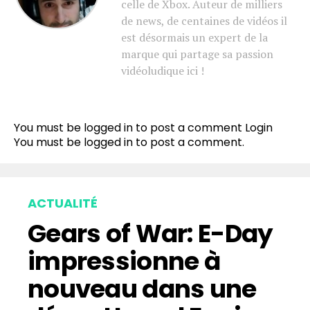
celle de Xbox. Auteur de milliers
de news, de centaines de vidéos il
est désormais un expert de la
marque qui partage sa passion
vidéoludique ici !
You must be logged in to post a comment
Login
You must be
logged in
to post a comment.
ACTUALITÉ
Gears of War: E-Day
impressionne à
nouveau dans une