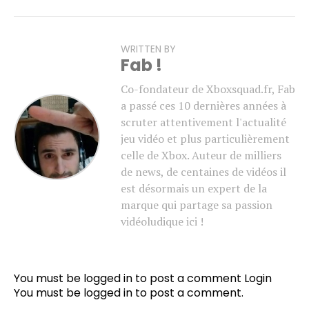
WRITTEN BY
Fab !
Co-fondateur de Xboxsquad.fr, Fab
a passé ces 10 dernières années à
scruter attentivement l'actualité
jeu vidéo et plus particulièrement
celle de Xbox. Auteur de milliers
de news, de centaines de vidéos il
est désormais un expert de la
marque qui partage sa passion
vidéoludique ici !
You must be logged in to post a comment
Login
You must be
logged in
to post a comment.