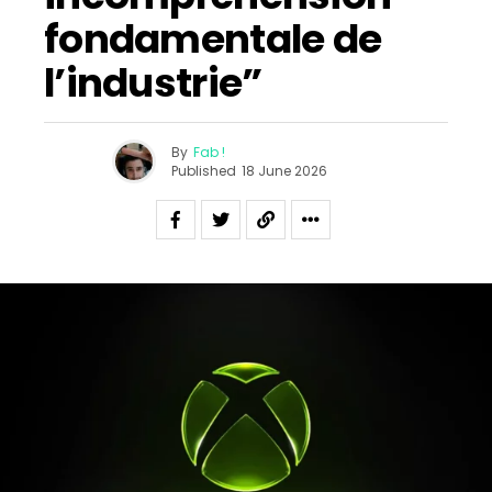
fondamentale de
l’industrie”
By
Fab !
Published
18 June 2026