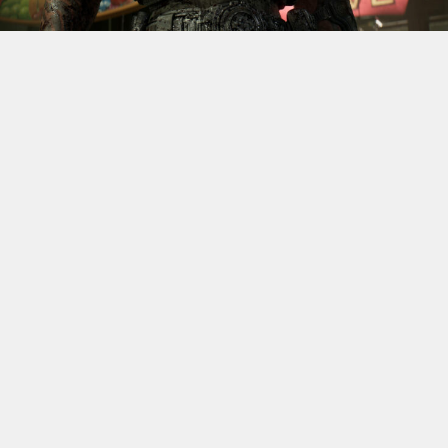
S’il fallait retenir un seul jeu du dernier
Xbox Games
Showcase,
beaucoup citeraient
Gears of War: E-Day
. Et
ça tombe bien, l’exclusivité console de The Coalition
était de retour aujourd’hui, cette fois à l’occasion du
State of Unreal 2026. A la clé : une nouvelle démo
technique mettant en avant, naturellement, la
puissance d’Unreal Engine.
Cette séquence, confirmée comme tournant sur Xbox
Series X à 60 images par seconde, a été commentée par
Kate Rayner, Directrice Technique chez The Coalition.
Elle y détaille plusieurs prouesses visuelles, notamment
sur l’éclairage, tout en soulignant que le jeu pousse
Unreal Engine 5 et le matériel qui le fait fonctionner
dans ses derniers retranchements.