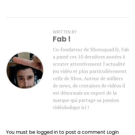
WRITTEN BY
Fab !
Co-fondateur de Xboxsquad.fr, Fab
a passé ces 10 dernières années à
scruter attentivement l'actualité
jeu vidéo et plus particulièrement
celle de Xbox. Auteur de milliers
de news, de centaines de vidéos il
est désormais un expert de la
marque qui partage sa passion
vidéoludique ici !
You must be logged in to post a comment
Login