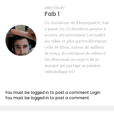
WRITTEN BY
Fab !
Co-fondateur de Xboxsquad.fr, Fab
a passé ces 10 dernières années à
scruter attentivement l'actualité
jeu vidéo et plus particulièrement
celle de Xbox. Auteur de milliers
Flipboard
de news, de centaines de vidéos il
Reddit
est désormais un expert de la
Pinterest
marque qui partage sa passion
vidéoludique ici !
Whatsapp
Email
You must be logged in to post a comment
Login
You must be
logged in
to post a comment.