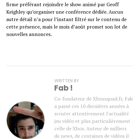
firme préférant rejoindre le show animé par Geoff
Keighley qu’organiser une conférence dédiée. Aucun
autre détail n’a pour l’instant filtré sur le contenu de
cette présence, mais le mois d’août promet son lot de
nouvelles annonces.
WRITTEN BY
Fab !
Co-fondateur de Xboxsquad.fr, Fab
a passé ces 10 dernières années à
scruter attentivement l'actualité
jeu vidéo et plus particulièrement
celle de Xbox. Auteur de milliers
de news, de centaines de vidéos il