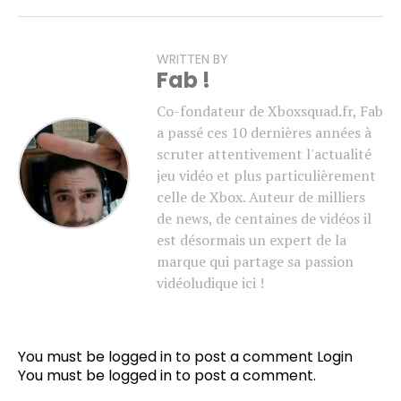
WRITTEN BY
Fab !
Co-fondateur de Xboxsquad.fr, Fab
a passé ces 10 dernières années à
scruter attentivement l'actualité
jeu vidéo et plus particulièrement
celle de Xbox. Auteur de milliers
de news, de centaines de vidéos il
est désormais un expert de la
marque qui partage sa passion
vidéoludique ici !
You must be logged in to post a comment
Login
You must be
logged in
to post a comment.