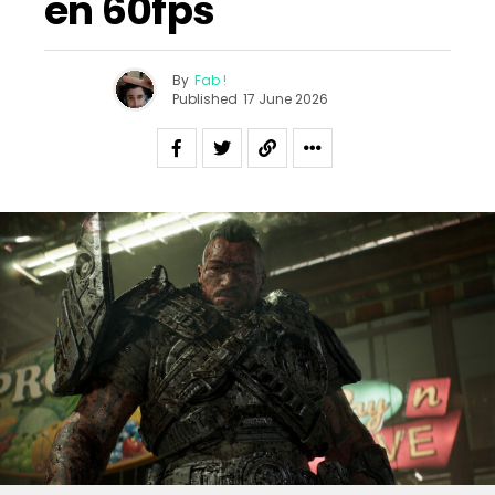
en 60fps
By
Fab !
Published
17 June 2026