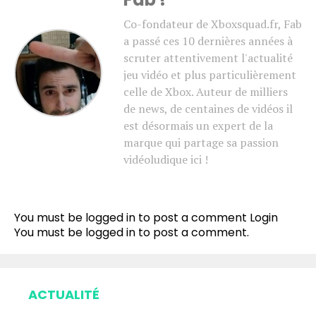
Co-fondateur de Xboxsquad.fr, Fab
a passé ces 10 dernières années à
scruter attentivement l'actualité
jeu vidéo et plus particulièrement
celle de Xbox. Auteur de milliers
de news, de centaines de vidéos il
est désormais un expert de la
marque qui partage sa passion
vidéoludique ici !
Flipboard
Reddit
You must be logged in to post a comment
Login
Pinterest
You must be
logged in
to post a comment.
Whatsapp
Email
ACTUALITÉ