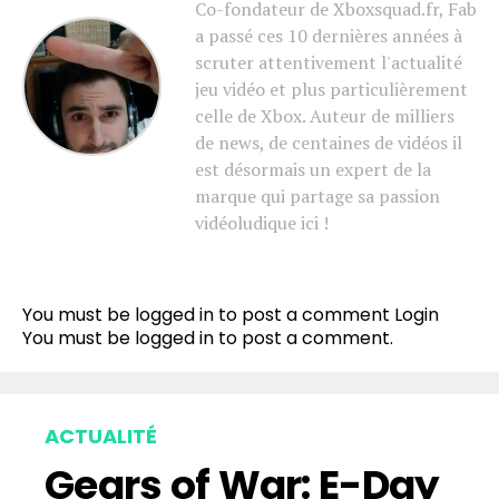
Co-fondateur de Xboxsquad.fr, Fab
a passé ces 10 dernières années à
scruter attentivement l'actualité
jeu vidéo et plus particulièrement
celle de Xbox. Auteur de milliers
de news, de centaines de vidéos il
est désormais un expert de la
marque qui partage sa passion
vidéoludique ici !
You must be logged in to post a comment
Login
You must be
logged in
to post a comment.
ACTUALITÉ
Gears of War: E-Day