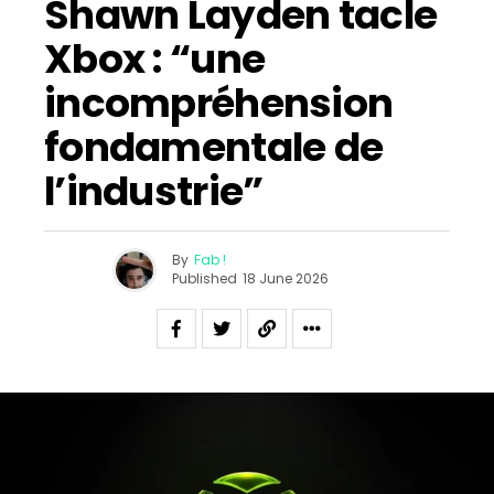
Shawn Layden tacle
Xbox : “une
incompréhension
fondamentale de
l’industrie”
By
Fab !
Published
18 June 2026