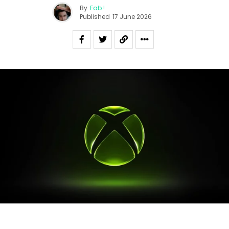
By
Fab !
Published
17 June 2026