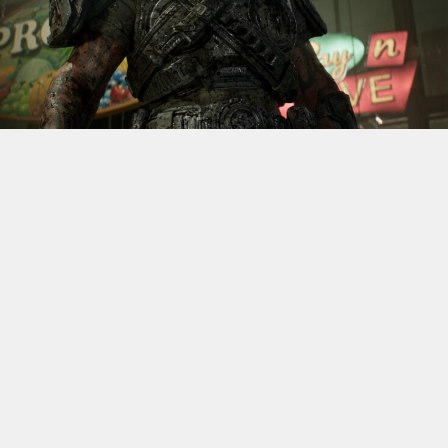
S’il fallait retenir un seul jeu du dernier
Xbox Games
Showcase,
beaucoup citeraient
Gears of War: E-Day
. Et
ça tombe bien, l’exclusivité console de The Coalition
était de retour aujourd’hui, cette fois à l’occasion du
State of Unreal 2026. A la clé : une nouvelle démo
technique mettant en avant, naturellement, la
puissance d’Unreal Engine.
Cette séquence, confirmée comme tournant sur Xbox
Series X à 60 images par seconde, a été commentée par
Kate Rayner, Directrice Technique chez The Coalition.