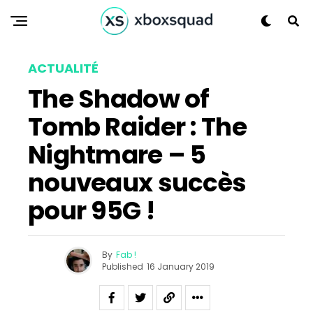
ACTUALITÉ
The Shadow of
Flipboard
Tomb Raider : The
Reddit
Pinterest
Nightmare – 5
Whatsapp
nouveaux succès
Email
pour 95G !
By
Fab !
Published
16 January 2019