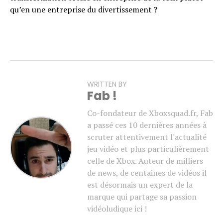
qu’en une entreprise du divertissement ?
WRITTEN BY
Fab !
Co-fondateur de Xboxsquad.fr, Fab
a passé ces 10 dernières années à
scruter attentivement l'actualité
jeu vidéo et plus particulièrement
celle de Xbox. Auteur de milliers
de news, de centaines de vidéos il
est désormais un expert de la
marque qui partage sa passion
vidéoludique ici !