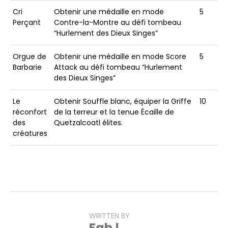
Cri
Obtenir une médaille en mode
5
Perçant
Contre-la-Montre au défi tombeau
“Hurlement des Dieux Singes”
Orgue de
Obtenir une médaille en mode Score
5
Barbarie
Attack au défi tombeau “Hurlement
des Dieux Singes”
Le
Obtenir Souffle blanc, équiper la Griffe
10
réconfort
de la terreur et la tenue Écaille de
des
Quetzalcoatl élites.
créatures
WRITTEN BY
Fab !