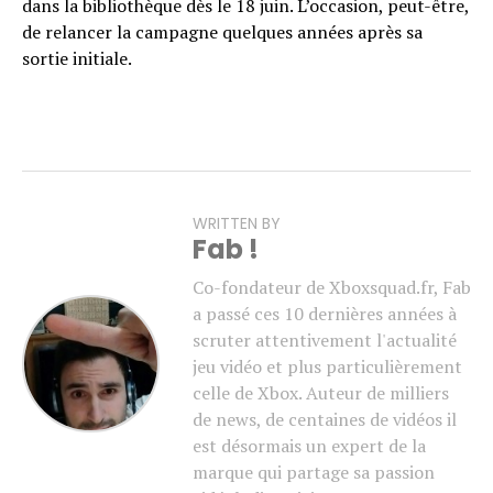
dans la bibliothèque dès le 18 juin. L’occasion, peut-être,
de relancer la campagne quelques années après sa
sortie initiale.
WRITTEN BY
Fab !
Co-fondateur de Xboxsquad.fr, Fab
a passé ces 10 dernières années à
scruter attentivement l'actualité
jeu vidéo et plus particulièrement
celle de Xbox. Auteur de milliers
de news, de centaines de vidéos il
est désormais un expert de la
marque qui partage sa passion