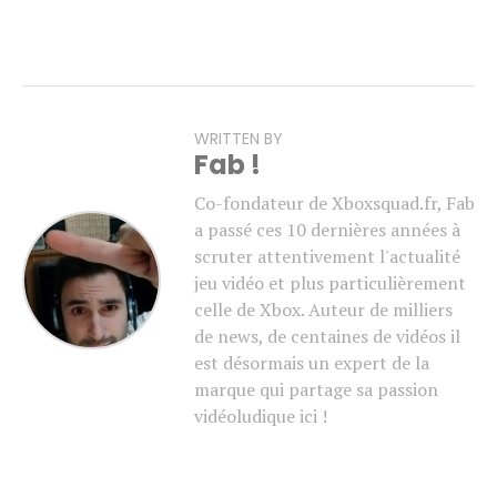
WRITTEN BY
Fab !
Co-fondateur de Xboxsquad.fr, Fab
a passé ces 10 dernières années à
scruter attentivement l'actualité
jeu vidéo et plus particulièrement
celle de Xbox. Auteur de milliers
de news, de centaines de vidéos il
est désormais un expert de la
marque qui partage sa passion
vidéoludique ici !