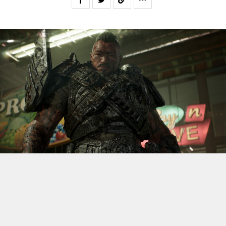
S’il fallait retenir un seul jeu du dernier
Xbox Games
Showcase,
beaucoup citeraient
Gears of War: E-Day
. Et
ça tombe bien, l’exclusivité console de The Coalition