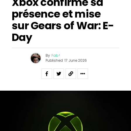
Xbox confirme sa
présence et mise
sur Gears of War: E-
Day
By
Fab !
Published
17 June 2026