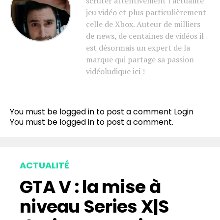
scruter attentivement l'actualité
jeu vidéo et plus particulièrement
celle de Xbox. Auteur de milliers
de news, de centaines de vidéos il
est désormais un expert de la
marque qui partage sa passion
vidéoludique ici !
You must be logged in to post a comment
Login
You must be
logged in
to post a comment.
ACTUALITÉ
GTA V : la mise à
niveau Series X|S