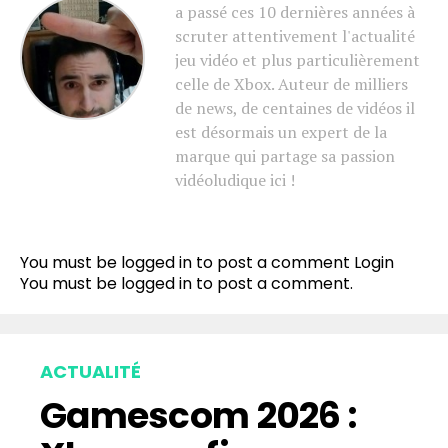
a passé ces 10 dernières années à
scruter attentivement l'actualité
jeu vidéo et plus particulièrement
celle de Xbox. Auteur de milliers
de news, de centaines de vidéos il
est désormais un expert de la
marque qui partage sa passion
vidéoludique ici !
You must be logged in to post a comment
Login
You must be
logged in
to post a comment.
ACTUALITÉ
Gamescom 2026 :