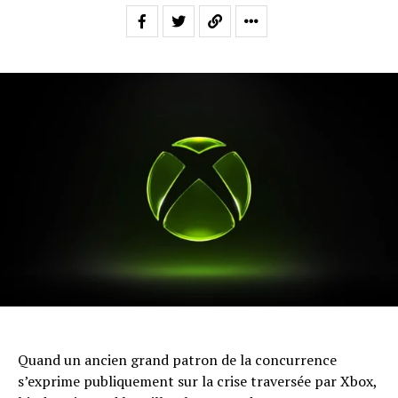
Quand un ancien grand patron de la concurrence
s’exprime publiquement sur la crise traversée par Xbox,