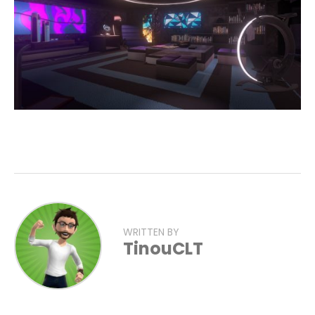
WRITTEN BY
TinouCLT
Flipboard