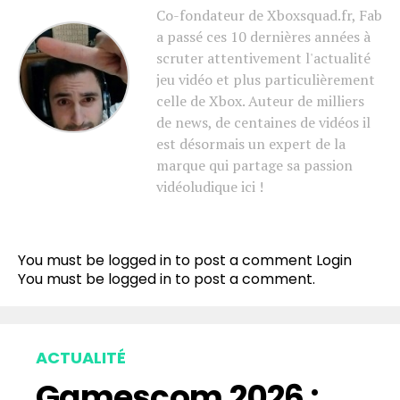
Co-fondateur de Xboxsquad.fr, Fab
a passé ces 10 dernières années à
scruter attentivement l'actualité
jeu vidéo et plus particulièrement
celle de Xbox. Auteur de milliers
de news, de centaines de vidéos il
est désormais un expert de la
marque qui partage sa passion
vidéoludique ici !
You must be logged in to post a comment
Login
You must be
logged in
to post a comment.
ACTUALITÉ
Gamescom 2026 :