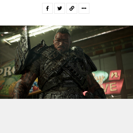
S’il fallait retenir un seul jeu du dernier
Xbox Games
Showcase,
beaucoup citeraient
Gears of War: E-Day
. Et