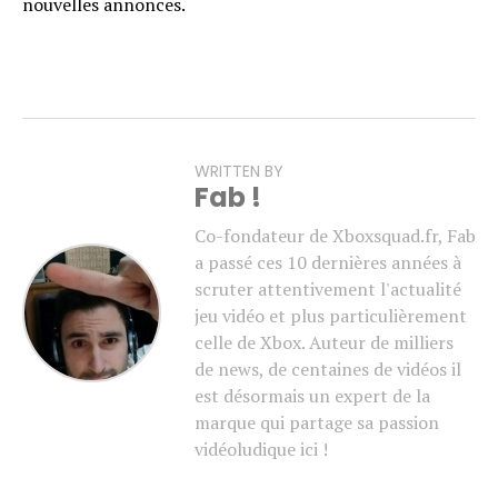
nouvelles annonces.
WRITTEN BY
Fab !
Co-fondateur de Xboxsquad.fr, Fab
a passé ces 10 dernières années à
scruter attentivement l'actualité
jeu vidéo et plus particulièrement
celle de Xbox. Auteur de milliers
de news, de centaines de vidéos il
est désormais un expert de la
marque qui partage sa passion
vidéoludique ici !