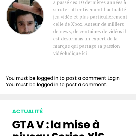
a passé ces 10 dernières années à
scruter attentivement l'actualité
jeu vidéo et plus particulièrement
celle de Xbox. Auteur de milliers
de news, de centaines de vidéos il
est désormais un expert de la
marque qui partage sa passion
vidéoludique ici !
You must be logged in to post a comment
Login
You must be
logged in
to post a comment.
ACTUALITÉ
GTA V : la mise à