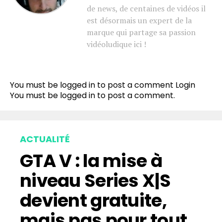
de news, de centaines de vidéos il
est désormais un expert de la
marque qui partage sa passion
vidéoludique ici !
You must be logged in to post a comment
Login
You must be
logged in
to post a comment.
ACTUALITÉ
GTA V : la mise à
niveau Series X|S
devient gratuite,
mais pas pour tout