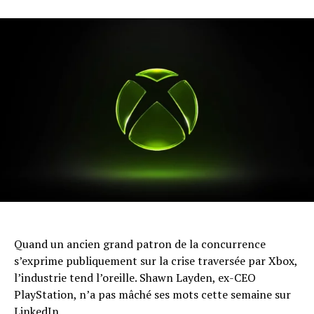
Quand un ancien grand patron de la concurrence
s’exprime publiquement sur la crise traversée par Xbox,
l’industrie tend l’oreille. Shawn Layden, ex-CEO
PlayStation, n’a pas mâché ses mots cette semaine sur
LinkedIn.