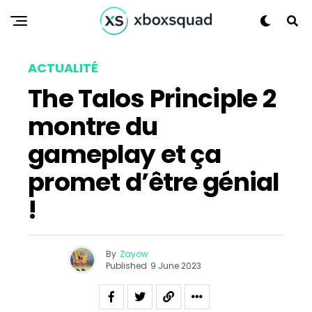
ACTUALITÉ
The Talos Principle 2
montre du
gameplay et ça
promet d’être génial
Flipboard
!
Reddit
Pinterest
Whatsapp
By
Zayow
Email
Published
9 June 2023