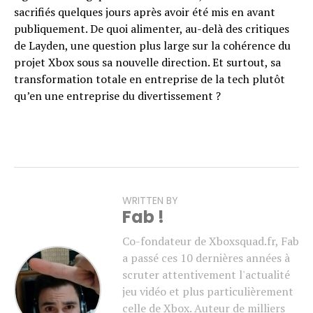
sacrifiés quelques jours après avoir été mis en avant
publiquement. De quoi alimenter, au-delà des critiques
de Layden, une question plus large sur la cohérence du
projet Xbox sous sa nouvelle direction. Et surtout, sa
transformation totale en entreprise de la tech plutôt
qu’en une entreprise du divertissement ?
WRITTEN BY
Fab !
Co-fondateur de Xboxsquad.fr, Fab
a passé ces 10 dernières années à
scruter attentivement l'actualité
jeu vidéo et plus particulièrement
celle de Xbox. Auteur de milliers