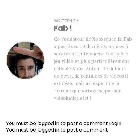
WRITTEN BY
Fab !
Co-fondateur de Xboxsquad.fr, Fab
a passé ces 10 dernières années à
scruter attentivement l'actualité
jeu vidéo et plus particulièrement
celle de Xbox. Auteur de milliers
de news, de centaines de vidéos il
est désormais un expert de la
marque qui partage sa passion
vidéoludique ici !
You must be logged in to post a comment
Login
You must be
logged in
to post a comment.