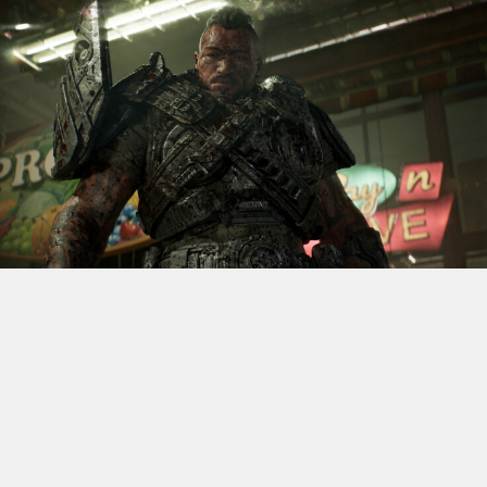
S’il fallait retenir un seul jeu du dernier
Xbox Games
Showcase,
beaucoup citeraient
Gears of War: E-Day
. Et
ça tombe bien, l’exclusivité console de The Coalition
était de retour aujourd’hui, cette fois à l’occasion du
State of Unreal 2026. A la clé : une nouvelle démo
technique mettant en avant, naturellement, la