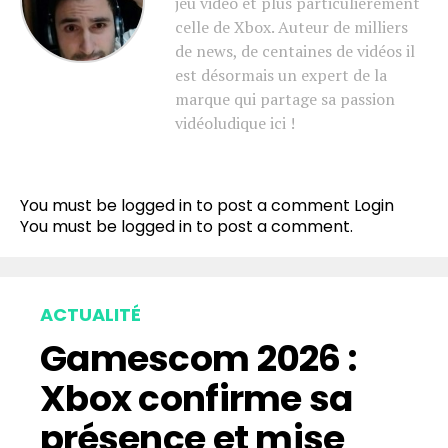
jeu vidéo et plus particulièrement
celle de Xbox. Auteur de milliers
de news, de centaines de vidéos il
est désormais un expert de la
marque qui partage sa passion
vidéoludique ici !
You must be logged in to post a comment
Login
You must be
logged in
to post a comment.
ACTUALITÉ
Gamescom 2026 :
Xbox confirme sa
présence et mise